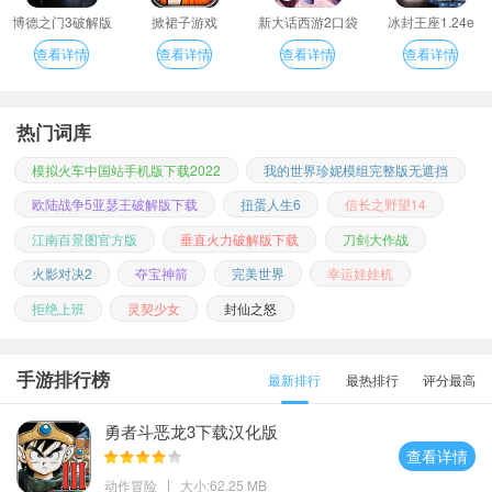
博德之门3破解版
掀裙子游戏
新大话西游2口袋
冰封王座1.24e
版
查看详情
查看详情
查看详情
查看详情
热门词库
模拟火车中国站手机版下载2022
我的世界珍妮模组完整版无遮挡
欧陆战争5亚瑟王破解版下载
扭蛋人生6
信长之野望14
江南百景图官方版
垂直火力破解版下载
刀剑大作战
火影对决2
夺宝神箭
完美世界
幸运娃娃机
拒绝上班
灵契少女
封仙之怒
手游排行榜
最新排行
最热排行
评分最高
勇者斗恶龙3下载汉化版
查看详情
动作冒险
大小:62.25 MB