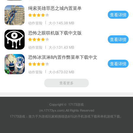
绳索英雄罪恶之城内置菜单
查看详情
动作冒险
大小:145.38 MB
恐怖之眼联机版下载中文版
查看详情
动作冒险
大小:131.43 MB
恐怖冰淇淋8内置作弊菜单下载中文
查看详情
动作冒险
大小:673.02 MB
查看更多
Copyright © 17173游戏
(m.17173yx.com).All Rights Reserved
17173游戏：致力于为游戏玩家精挑细选好玩的
手机游戏下载
和
单机游戏下载
。