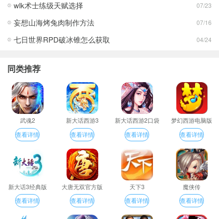
wlk术士练级天赋选择
07/23
妄想山海烤兔肉制作方法
07/16
七日世界RPD破冰锥怎么获取
04/24
同类推荐
武魂2
新大话西游3
新大话西游2口袋
梦幻西游电脑版
版
查看详情
查看详情
查看详情
查看详情
新大话3经典版
大唐无双官方版
天下3
魔侠传
查看详情
查看详情
查看详情
查看详情