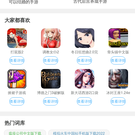
古代后宫养成手游
可以结婚的手游
大家都喜欢
打屁股2
调教女仆2
冬日狂想曲2.0完
骨头镇中文版
整汉化版
查看详情
查看详情
查看详情
查看详情
掀裙子游戏
博德之门3破解版
新大话西游2口袋
冰封王座1.24e
版
查看详情
查看详情
查看详情
查看详情
热门词库
瘟疫公司中文版下载
模拟火车中国站手机版下载2022