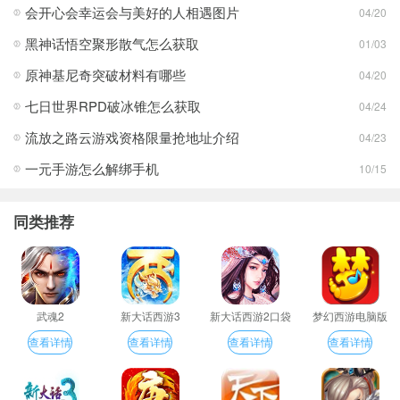
会开心会幸运会与美好的人相遇图片
04/20
黑神话悟空聚形散气怎么获取
01/03
原神基尼奇突破材料有哪些
04/20
七日世界RPD破冰锥怎么获取
04/24
流放之路云游戏资格限量抢地址介绍
04/23
一元手游怎么解绑手机
10/15
同类推荐
武魂2
新大话西游3
新大话西游2口袋
梦幻西游电脑版
版
查看详情
查看详情
查看详情
查看详情