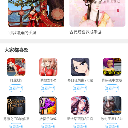
古代后宫养成手游
可以结婚的手游
大家都喜欢
打屁股2
调教女仆2
冬日狂想曲2.0完
骨头镇中文版
整汉化版
查看详情
查看详情
查看详情
查看详情
博德之门3破解版
掀裙子游戏
新大话西游2口袋
冰封王座1.24e
版
查看详情
查看详情
查看详情
查看详情