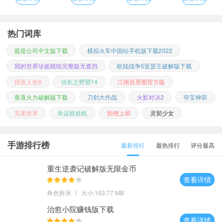
热门词库
瘟疫公司中文版下载
模拟火车中国站手机版下载2022
我的世界珍妮模组完整版无遮挡
欧陆战争5亚瑟王破解版下载
扭蛋人生6
信长之野望14
江南百景图官方版
垂直火力破解版下载
刀剑大作战
火影对决2
夺宝神箭
完美世界
幸运娃娃机
拒绝上班
灵契少女
手游排行榜
最新排行
最热排行
评分最高
重生逆袭记破解版无限金币
查看详情
角色扮演
大小:163.77 MB
治愈小院赚钱版下载
查看详情