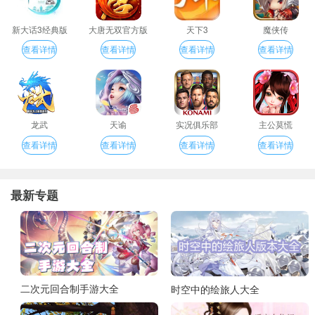
新大话3经典版
大唐无双官方版
天下3
魔侠传
查看详情
查看详情
查看详情
查看详情
龙武
天谕
实况俱乐部
主公莫慌
查看详情
查看详情
查看详情
查看详情
最新专题
二次元回合制手游大全
时空中的绘旅人大全