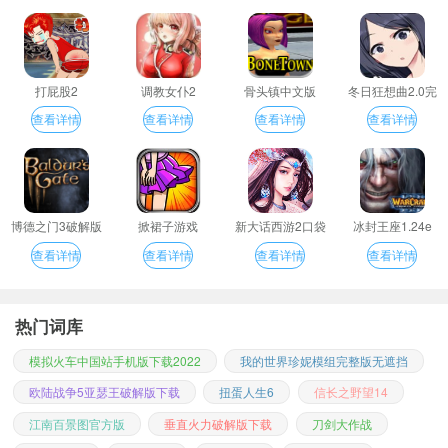
打屁股2
调教女仆2
骨头镇中文版
冬日狂想曲2.0完
整汉化版
查看详情
查看详情
查看详情
查看详情
博德之门3破解版
掀裙子游戏
新大话西游2口袋
冰封王座1.24e
版
查看详情
查看详情
查看详情
查看详情
热门词库
模拟火车中国站手机版下载2022
我的世界珍妮模组完整版无遮挡
欧陆战争5亚瑟王破解版下载
扭蛋人生6
信长之野望14
江南百景图官方版
垂直火力破解版下载
刀剑大作战