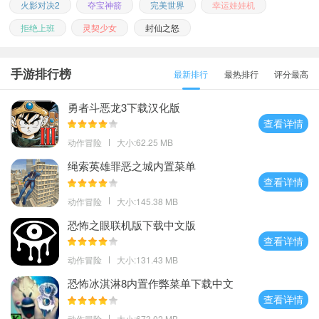
火影对决2
夺宝神箭
完美世界
幸运娃娃机
拒绝上班
灵契少女
封仙之怒
手游排行榜
最新排行
最热排行
评分最高
勇者斗恶龙3下载汉化版
查看详情
动作冒险
大小:62.25 MB
绳索英雄罪恶之城内置菜单
查看详情
动作冒险
大小:145.38 MB
恐怖之眼联机版下载中文版
查看详情
动作冒险
大小:131.43 MB
恐怖冰淇淋8内置作弊菜单下载中文
查看详情
动作冒险
大小:673.02 MB