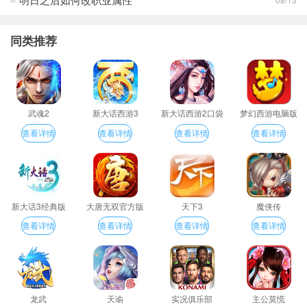
同类推荐
武魂2
新大话西游3
新大话西游2口袋
梦幻西游电脑版
版
查看详情
查看详情
查看详情
查看详情
新大话3经典版
大唐无双官方版
天下3
魔侠传
查看详情
查看详情
查看详情
查看详情
龙武
天谕
实况俱乐部
主公莫慌