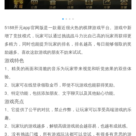
5188开元app官网版是一款最近很火热的棋牌游戏平台。游戏中新
增了竞技模式，玩家可以通过挑战战斗力比自己高的玩家而获得更
多精力，同时也能提升玩家的排名，排名越高，每日能够领取的奖
励越多。喜欢这款游戏的朋友不妨来试试。
游戏特色
1、精美的画面和清脆的音乐为玩家带来视觉和听觉效果的双倍体
验。
2、玩家可在线登录领取金币，即使不玩游戏也能获得奖励。
3、特定功能，包括添加朋友、文字聊天以及其他贴心功能。
游戏亮点
1、它提供了公平的对抗，禁止作弊，让玩家可以享受高端游戏的乐
趣。
2、玩家玩的游戏越多，解锁高级游戏就会越容易，也越有成就感。
3、没有挑战门槛，所有游戏玩法都可以尝试，有很多有意思的游