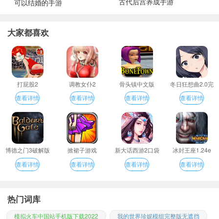
古代后宫养成手游
可以结婚的手游
大家都喜欢
打屁股2
调教女仆2
骨头镇中文版
冬日狂想曲2.0完
整汉化版
查看详情
查看详情
查看详情
查看详情
博德之门3破解版
掀裙子游戏
新大话西游2口袋
冰封王座1.24e
版
查看详情
查看详情
查看详情
查看详情
热门词库
模拟火车中国站手机版下载2022
我的世界珍妮模组完整版无遮挡