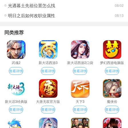
光遇暮土先祖位置怎么找
08/02
明日之后如何改职业属性
08/13
同类推荐
武魂2
新大话西游3
新大话西游2口袋
梦幻西游电脑版
版
查看详情
查看详情
查看详情
查看详情
新大话3经典版
大唐无双官方版
天下3
魔侠传
查看详情
查看详情
查看详情
查看详情