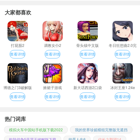
大家都喜欢
打屁股2
调教女仆2
骨头镇中文版
冬日狂想曲2.0完
整汉化版
查看详情
查看详情
查看详情
查看详情
博德之门3破解版
掀裙子游戏
新大话西游2口袋
冰封王座1.24e
版
查看详情
查看详情
查看详情
查看详情
热门词库
模拟火车中国站手机版下载2022
我的世界珍妮模组完整版无遮挡
欧陆战争5亚瑟王破解版下载
扭蛋人生6
信长之野望14