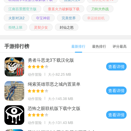
江南百景图官方版
垂直火力破解版下载
刀剑大作战
火影对决2
夺宝神箭
完美世界
幸运娃娃机
拒绝上班
灵契少女
封仙之怒
手游排行榜
最新排行
最热排行
评分最高
勇者斗恶龙3下载汉化版
查看详情
动作冒险
大小:62.25 MB
绳索英雄罪恶之城内置菜单
查看详情
动作冒险
大小:145.38 MB
恐怖之眼联机版下载中文版
查看详情
动作冒险
大小:131.43 MB