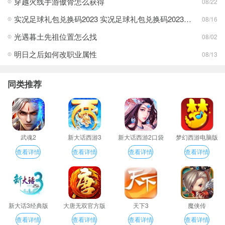
穿越火线手游傲骨怎么获得
08/22
实况足球礼包兑换码2023 实况足球礼包兑换码2023最新一览
08/16
光遇暮土先祖位置怎么找
08/02
明日之后如何改职业属性
08/13
同类推荐
武魂2
新大话西游3
新大话西游2口袋
梦幻西游电脑版
版
查看详情
查看详情
查看详情
查看详情
新大话3经典版
大唐无双官方版
天下3
魔侠传
查看详情
查看详情
查看详情
查看详情