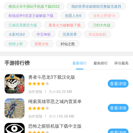
模拟火车中国站手机版下载2022
我的世界珍妮模组完整版无遮挡
欧陆战争5亚瑟王破解版下载
扭蛋人生6
信长之野望14
江南百景图官方版
垂直火力破解版下载
刀剑大作战
火影对决2
夺宝神箭
完美世界
幸运娃娃机
拒绝上班
灵契少女
封仙之怒
手游排行榜
最新排行
最热排行
评分最高
勇者斗恶龙3下载汉化版
查看详情
动作冒险
大小:62.25 MB
绳索英雄罪恶之城内置菜单
查看详情
动作冒险
大小:145.38 MB
恐怖之眼联机版下载中文版
查看详情