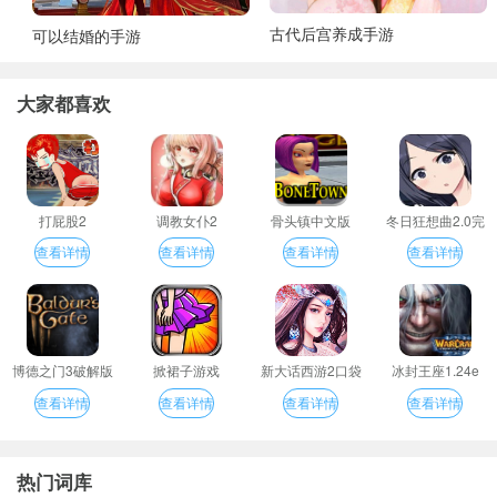
古代后宫养成手游
可以结婚的手游
大家都喜欢
打屁股2
调教女仆2
骨头镇中文版
冬日狂想曲2.0完
整汉化版
查看详情
查看详情
查看详情
查看详情
博德之门3破解版
掀裙子游戏
新大话西游2口袋
冰封王座1.24e
版
查看详情
查看详情
查看详情
查看详情
热门词库