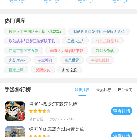
热门词库
模拟火车中国站手机版下载2022
我的世界珍妮模组完整版无遮挡
欧陆战争5亚瑟王破解版下载
扭蛋人生6
信长之野望14
江南百景图官方版
垂直火力破解版下载
刀剑大作战
火影对决2
夺宝神箭
完美世界
幸运娃娃机
拒绝上班
灵契少女
封仙之怒
手游排行榜
最新排行
最热排行
评分最高
勇者斗恶龙3下载汉化版
查看详情
动作冒险
大小:62.25 MB
绳索英雄罪恶之城内置菜单
查看详情