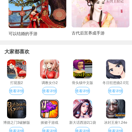
古代后宫养成手游
可以结婚的手游
大家都喜欢
打屁股2
调教女仆2
骨头镇中文版
冬日狂想曲2.0完
整汉化版
查看详情
查看详情
查看详情
查看详情
博德之门3破解版
掀裙子游戏
新大话西游2口袋
冰封王座1.24e
版
查看详情
查看详情
查看详情
查看详情