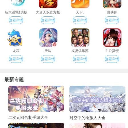
新大话3经典版
大唐无双官方版
天下3
魔侠传
查看详情
查看详情
查看详情
查看详情
龙武
天谕
实况俱乐部
主公莫慌
查看详情
查看详情
查看详情
查看详情
最新专题
二次元回合制手游大全
时空中的绘旅人大全