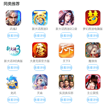
同类推荐
武魂2
新大话西游3
新大话西游2口袋
梦幻西游电脑版
版
查看详情
查看详情
查看详情
查看详情
新大话3经典版
大唐无双官方版
天下3
魔侠传
查看详情
查看详情
查看详情
查看详情
龙武
天谕
实况俱乐部
主公莫慌
查看详情
查看详情
查看详情
查看详情