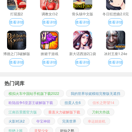
打屁股2
调教女仆2
骨头镇中文版
冬日狂想曲2.0完
整汉化版
查看详情
查看详情
查看详情
查看详情
博德之门3破解版
掀裙子游戏
新大话西游2口袋
冰封王座1.24e
版
查看详情
查看详情
查看详情
查看详情
热门词库
模拟火车中国站手机版下载2022
我的世界珍妮模组完整版无遮挡
欧陆战争5亚瑟王破解版下载
扭蛋人生6
信长之野望14
江南百景图官方版
垂直火力破解版下载
刀剑大作战
火影对决2
夺宝神箭
完美世界
幸运娃娃机
拒绝上班
灵契少女
封仙之怒