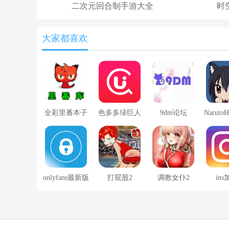
二次元回合制手游大全
时
大家都喜欢
全彩里番本子
色多多绿巨人
9dm论坛
NarutoH
库acg最新版
彩
onlyfans最新版
打屁股2
调教女仆2
in