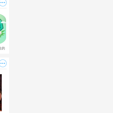
往的
二重螺旋阵容推荐 二重螺旋3
疯狂水世界0氪最佳阵容 疯狂
分享
套t0最强阵容一览2026分享
水世界平民搭配推荐2026