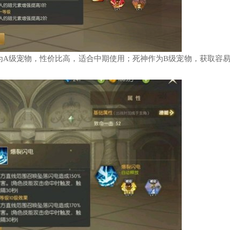
为A级宠物，性价比高，适合中期使用；死神作为B级宠物，获取容