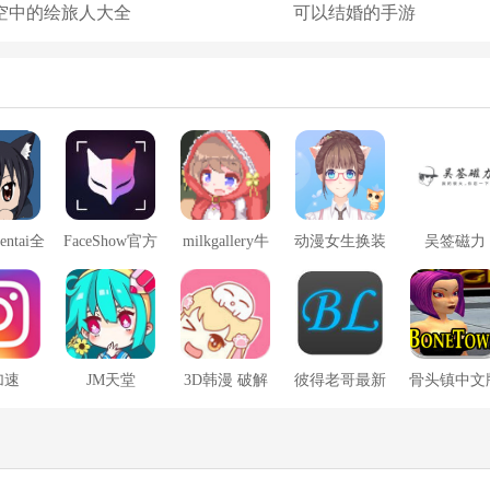
空中的绘旅人大全
可以结婚的手游
entai全
FaceShow官方
milkgallery牛
动漫女生换装
吴签磁力
本子
版
奶画廊
s加速
JM天堂
3D韩漫 破解
彼得老哥最新
骨头镇中文
版
版