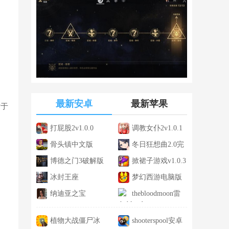
最新安卓
最新苹果
对于
打屁股2v1.0.0
调教女仆2v1.0.1
骨头镇中文版
冬日狂想曲2.0完
v1.2
博德之门3破解版
整汉化版v2.0
掀裙子游戏v1.0.3
v2.5.16.6
冰封王座
梦幻西游电脑版
1.24ev1.24
纳迪亚之宝
1.186.0
thebloodmoon雷
v65122
安v1.0.0
植物大战僵尸冰
shooterspool安卓