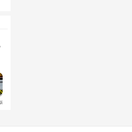
古代后宫养成手游
侦探类的
版