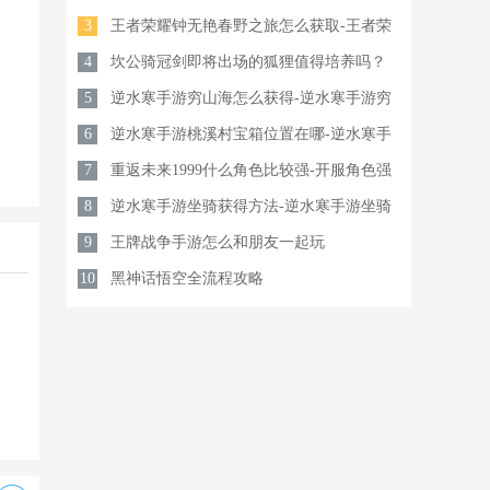
3
城有点怪角色选择推荐
王者荣耀钟无艳春野之旅怎么获取-王者荣
4
耀钟无艳春野之旅获取方法
坎公骑冠剑即将出场的狐狸值得培养吗？
5
逆水寒手游穷山海怎么获得-逆水寒手游穷
6
山海武器获取攻略
逆水寒手游桃溪村宝箱位置在哪-逆水寒手
7
游桃溪村宝箱位置攻略
重返未来1999什么角色比较强-开服角色强
8
度排行榜
逆水寒手游坐骑获得方法-逆水寒手游坐骑
9
获取途径一览
王牌战争手游怎么和朋友一起玩
10
黑神话悟空全流程攻略