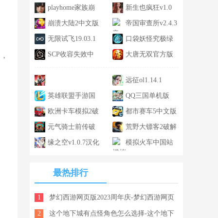
火版最新版
playhome家族崩
版免费v3.8
新生也疯狂v1.0
坏v1.5
崩溃大陆2中文版
帝国审查所v2.4.3
V2.0
无限试飞19.03.1
口袋妖怪究极绿
SCP收容失效中
宝石4小智版v4.b
大唐无双官方版
易，
文版V1.0
1.3.6
远征ol1.14.1
stickwar3v2021.1.951
英雄联盟手游国
QQ三国单机版
服v4.2.0.6757
欧洲卡车模拟2破
v1.1
都市赛车5中文版
解版v0.2
元气骑士前传破
3.0.3
荒野大镖客2破解
解版v0.6
缘之空v1.0.7汉化
版v1.2.2
模拟火车中国站
版
手机版下载2022v1.11
最热排行
1
梦幻西游网页版2023周年庆-梦幻西游网页
2
版2023年周年庆活动攻略大全
这个地下城有点怪角色怎么选择-这个地下