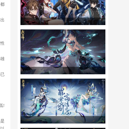
时都
输出
属性
英雄
据已
低!
都是
可以