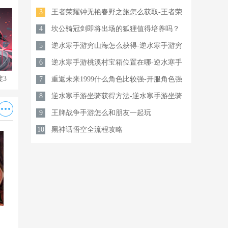
3
城有点怪角色选择推荐
王者荣耀钟无艳春野之旅怎么获取-王者荣
4
耀钟无艳春野之旅获取方法
坎公骑冠剑即将出场的狐狸值得培养吗？
5
逆水寒手游穷山海怎么获得-逆水寒手游穷
6
山海武器获取攻略
逆水寒手游桃溪村宝箱位置在哪-逆水寒手
旋3
疯狂水世界0氪最佳阵容 疯狂
绿色征途兑换码官方2026合集
7
游桃溪村宝箱位置攻略
重返未来1999什么角色比较强-开服角色强
水世界平民搭配推荐2026
绿色征途礼包码福利真实汇总
8
度排行榜
逆水寒手游坐骑获得方法-逆水寒手游坐骑
一览
9
获取途径一览
王牌战争手游怎么和朋友一起玩
10
黑神话悟空全流程攻略
古代后宫养成手游
侦探类的