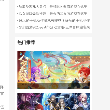
航海类游戏大盘点，最好玩的航海游戏在这里
乙女游戏爆款推荐，最火的乙女向游戏在这里
好玩的手机动作游戏有哪些？好玩的手机动作
游戏推荐
梦幻西游2023劳动节活动攻略-三界食肆迎客来
攻略介绍
热门推荐
害降
伤害
队伍