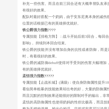
补充一些伤害。而且在前三回合还有大概率替队友承
有很好的效果。
配队时最好搭配一个奶妈，由于安东尼奥本身的减伤
位置的话根据已有的英雄择优就好。
铁公爵强力指数????
专属技能【排枪方阵】：战斗开始后前3回合，每回合开
影响)， 持续到本回合结束。
铁公爵的技能并没有增加自身的抗性或者防御，而是通
时，有着很好的效果。
铁公爵的减防御debuff使得对手受到的伤害大幅
有的英雄择优就好。
孟恬强力指数?????
专属技能【止战长城】(满级)：使自身防御属性提升1
看似简单粗暴的技能效果却出奇的好，大量的防御属
而且沉默的控制效果还能很好的限制对手的输出，非
孟恬的高防御属性也使得奶妈的性价比极高，而且技
极为不错的选择。输出位的话，目前武安君可以说是