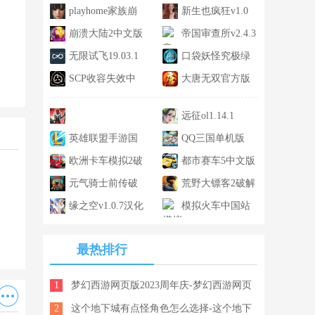
火版最新版
playhome家族崩
版免费v3.8
新生也疯狂v1.0
坏v1.5
崩溃大陆2中文版
帝国审查所v2.4.3
V2.0
无限试飞19.03.1
口袋妖怪究极绿
SCP收容失效中
宝石4小智版v4.b
大唐无双官方版
文版V1.0
1.3.6
远征ol1.14.1
stickwar3v2021.1.951
英雄联盟手游国
QQ三国单机版
服v4.2.0.6757
欧洲卡车模拟2破
v1.1
都市赛车5中文版
解版v0.2
元气骑士前传破
3.0.3
荒野大镖客2破解
解版v0.6
缘之空v1.0.7汉化
版v1.2.2
模拟火车中国站
版
手机版下载2022v1.11
最热排行
1
梦幻西游网页版2023周年庆-梦幻西游网页
2
版2023年周年庆活动攻略大全
这个地下城有点怪角色怎么选择-这个地下