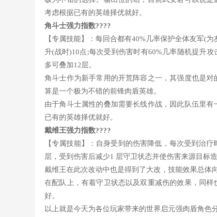
考虑根据已有的英雄择优就好。
角斗士强力指数????
【专属技能】：每回合都有40%几率保护全体友军(
升(战时)10点;每次受到伤害时有60%几率随机提升
多可叠加12层。
角斗士作为新手常用的开荒阵容之一，其强度也是对
算是一个极为不错的前锋肉盾英雄。
由于角斗士属性的叠加需要长线作战，因此队伍里有
已有的英雄择优就好。
戴维王强力指数????
【专属技能】：自身受到的伤害降低，每次受到治疗时，
层，受到伤害后减少1 层守卫状态并使伤害来源目标
戴维王在此次改动中也是得到了大改，技能效果总体
在配队上，有着守卫状态以及双重减伤的效果，同样
好。
以上就是今天为各位玩家带来的世界启元强肉盾角色