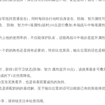
为友军抵挡普通攻击)，同时每回合行动时自身攻击、防御、智力属性
攻击、 防御、智力中1项属性(战时)10点进行叠加;本场战斗中每项属
的上他的使用率的，不仅能保护队友，还能再战斗中稳步是提升属
一个奶妈角色还是很有必要的，性价比也算高，输出位置的话也是
获得1层守卫状态(防御、智力 属性提升30点)，该效果最多可叠
造成的下1次伤害降低。
向安东尼奥看齐，也是有着双重减伤的加持。
也是搭配奶妈的最优解。至于输出位置的话可以根据已有的英雄择
分享，请持续关注本站资讯哦。