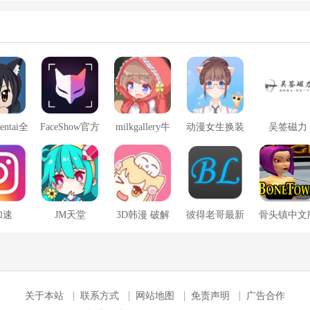
entai全
FaceShow官方
milkgallery牛
动漫女生换装
吴签磁力
本子
版
奶画廊
s加速
JM天堂
3D韩漫 破解
彼得老哥最新
骨头镇中文
版
版
关于本站
联系方式
网站地图
免责声明
广告合作