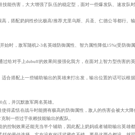
担技能伤害，大大增强了队伍的稳定型，面对一些爆发队、速攻队
很高，搭配奶妈性价比极高!推荐尤里乌斯、兵圣、仁德公等都行。
始时，敌军随机2-3名英雄防御属性、智力属性降低15%(受防御
过给对手上dubuff的效果间接强化我方，在面对上智力型伤害的
增加，适合搭配上一些辅助输出的英雄来打出发，输出位置的话可以根
00点，并沉默敌军两名英雄。
性使得孟恬在战斗时能拥有极高的防御属性，敌人的伤害会被大大降
常克制一些过于依赖技能输出的配队。
能的控制效果还能充当半个辅助，因此配上奶妈或者辅助输出英雄
孟恬的最佳选择，实在没有的话武藏也不错。要是这两个都没，就