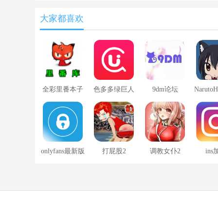
大家都喜欢
全彩里番本子
色多多绿巨人
9dm论坛
NarutoH
库acg最新版
彩
onlyfans最新版
打屁股2
调教女仆2
in