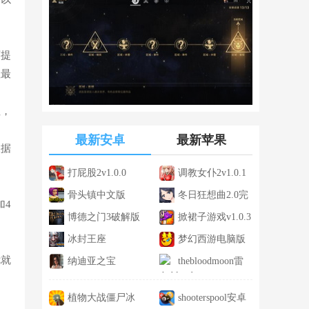
可提
性最
性，
最新安卓
最新苹果
根据
打屁股2v1.0.0
调教女仆2v1.0.1
骨头镇中文版
冬日狂想曲2.0完
加4
v1.2
博德之门3破解版
整汉化版v2.0
掀裙子游戏v1.0.3
v2.5.16.6
冰封王座
梦幻西游电脑版
优就
1.24ev1.24
纳迪亚之宝
1.186.0
thebloodmoon雷
v65122
安v1.0.0
植物大战僵尸冰
shooterspool安卓