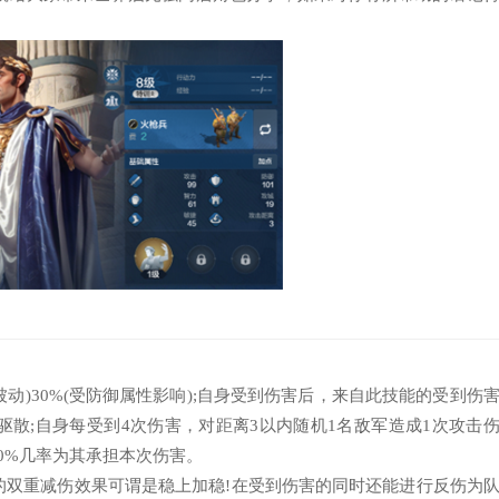
动)30%(受防御属性影响);自身受到伤害后，来自此技能的受到伤
不可驱散;自身每受到4次伤害，对距离3以内随机1名敌军造成1次攻击
50%几率为其承担本次伤害。
的双重减伤效果可谓是稳上加稳!在受到伤害的同时还能进行反伤为