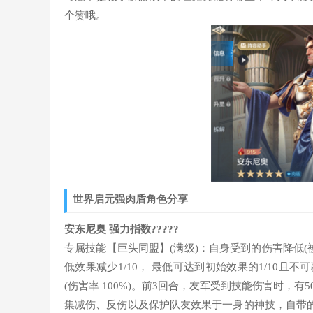
个赞哦。
世界启元强肉盾角色分享
安东尼奥 强力指数?????
专属技能【巨头同盟】(满级)：自身受到的伤害降低(被
低效果减少1/10， 最低可达到初始效果的1/10且
(伤害率 100%)。前3回合，友军受到技能伤害时，有
集减伤、反伤以及保护队友效果于一身的神技，自带