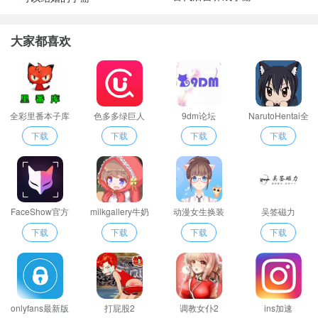
大家都喜欢
全彩里番本子库
色多多绿巨人
9dm论坛
NarutoHentai全
acg最新版
彩本子
下载
下载
下载
下载
FaceShow官方
milkgallery牛奶
动漫女生换装
吴签磁力
版
画廊
下载
下载
下载
下载
onlyfans最新版
打屁股2
调教女仆2
ins加速