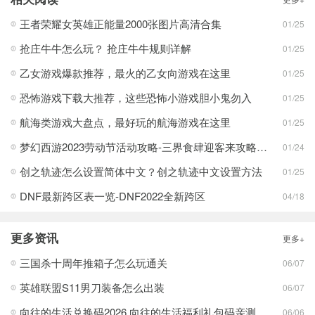
王者荣耀女英雄正能量2000张图片高清合集
01/25
抢庄牛牛怎么玩？ 抢庄牛牛规则详解
01/25
乙女游戏爆款推荐，最火的乙女向游戏在这里
01/25
恐怖游戏下载大推荐，这些恐怖小游戏胆小鬼勿入
01/25
航海类游戏大盘点，最好玩的航海游戏在这里
01/25
梦幻西游2023劳动节活动攻略-三界食肆迎客来攻略介绍
01/24
创之轨迹怎么设置简体中文？创之轨迹中文设置方法
01/25
DNF最新跨区表一览-DNF2022全新跨区
04/18
更多资讯
更多+
三国杀十周年推箱子怎么玩通关
06/07
英雄联盟S11男刀装备怎么出装
06/07
向往的生活兑换码2026 向往的生活福利礼包码亲测有效分享
06/06