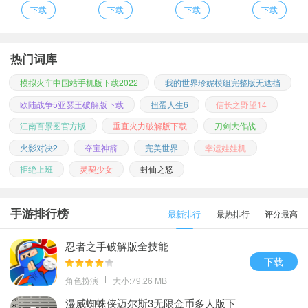
下载
下载
下载
下载
热门词库
模拟火车中国站手机版下载2022
我的世界珍妮模组完整版无遮挡
欧陆战争5亚瑟王破解版下载
扭蛋人生6
信长之野望14
江南百景图官方版
垂直火力破解版下载
刀剑大作战
火影对决2
夺宝神箭
完美世界
幸运娃娃机
拒绝上班
灵契少女
封仙之怒
手游排行榜
最新排行
最热排行
评分最高
忍者之手破解版全技能
下载
角色扮演
大小:79.26 MB
漫威蜘蛛侠迈尔斯3无限金币多人版下