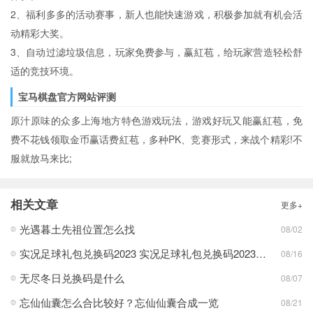
2、福利多多的活动赛事，新人也能快速游戏，积极参加就有机会活
动精彩大奖。
3、自动过滤垃圾信息，玩家免费参与，赢紅苞，给玩家营造轻松舒
适的竞技环境。
宝马棋盘官方网站评测
原汁原味的众多上海地方特色游戏玩法，游戏好玩又能赢紅苞，免
费不花钱领取金币赢话费紅苞，多种PK、竞赛形式，来战个精彩!不
服就放马来比;
相关文章
更多+
光遇暮土先祖位置怎么找
08/02
实况足球礼包兑换码2023 实况足球礼包兑换码2023最新一览
08/16
无尽冬日兑换码是什么
08/07
忘仙仙囊怎么合比较好？忘仙仙囊合成一览
08/21