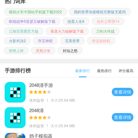
热门词库
模拟火车中国站手机版下载2022
我的世界珍妮模组完整版无遮挡
欧陆战争5亚瑟王破解版下载
扭蛋人生6
信长之野望14
江南百景图官方版
垂直火力破解版下载
刀剑大作战
火影对决2
夺宝神箭
完美世界
幸运娃娃机
拒绝上班
灵契少女
封仙之怒
手游排行榜
最新排行
最热排行
评分最高
2048清手游
查看详情
休闲益智
大小:25.94 MB
2048清
查看详情
休闲益智
大小:25.94 MB
鸽子模拟器