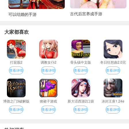
古代后宫养成手游
可以结婚的手游
大家都喜欢
打屁股2
调教女仆2
骨头镇中文版
冬日狂想曲2.0完
整汉化版
查看详情
查看详情
查看详情
查看详情
博德之门3破解版
掀裙子游戏
新大话西游2口袋
冰封王座1.24e
版
查看详情
查看详情
查看详情
查看详情