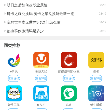
明日之后如何改职业属性
08/13
魔卡之耀兑换码 魔卡之耀兑换码最新一览
08/19
我的世界虚无世界3传送门怎么做
08/19
热血群侠激活码是多少
08/19
同类推荐
e听说
教练无忧
首都图书馆ios板
劲邻
查看详情
查看详情
查看详情
查看详情
馒头工作
hi实习
咕咚
蜗牛睡眠