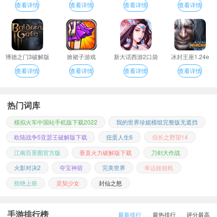
查看详情
查看详情
查看详情
查看详情
博德之门3破解版
掀裙子游戏
新大话西游2口袋
冰封王座1.24e
版
查看详情
查看详情
查看详情
查看详情
热门词库
模拟火车中国站手机版下载2022
我的世界珍妮模组完整版无遮挡
欧陆战争5亚瑟王破解版下载
扭蛋人生6
信长之野望14
江南百景图官方版
垂直火力破解版下载
刀剑大作战
火影对决2
夺宝神箭
完美世界
幸运娃娃机
拒绝上班
灵契少女
封仙之怒
手游排行榜
最新排行
最热排行
评分最高