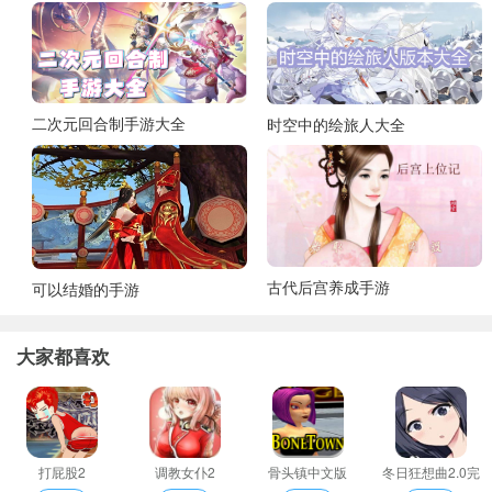
二次元回合制手游大全
时空中的绘旅人大全
古代后宫养成手游
可以结婚的手游
大家都喜欢
打屁股2
调教女仆2
骨头镇中文版
冬日狂想曲2.0完
整汉化版