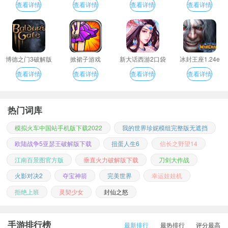
查看详情
查看详情
查看详情
查看详情
博德之门3破解版
掀裙子游戏
新大话西游2口袋
冰封王座1.24e
版
查看详情
查看详情
查看详情
查看详情
热门词库
模拟火车中国站手机版下载2022
我的世界珍妮模组完整版无遮挡
欧陆战争5亚瑟王破解版下载
扭蛋人生6
信长之野望14
江南百景图官方版
垂直火力破解版下载
刀剑大作战
火影对决2
夺宝神箭
完美世界
幸运娃娃机
拒绝上班
灵契少女
封仙之怒
手游排行榜
最新排行
最热排行
评分最高