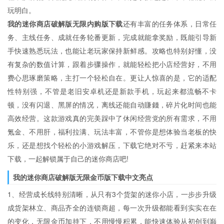
玩明白。
我的迷你商店破解版无限内购版下载
还有丰富的任务体系，日常任
务、主线任务、成就任务轮番更新，完成就能拿奖励，既能引导新
手快速熟悉玩法，也能让老玩家保持新鲜感。攻略也特别好懂，没
有复杂的数值计算，跟着步骤操作，就能轻松把小店经营好，不用
费心思琢磨策略，主打一个轻松自在。更让人惊喜的是，它的适配
性特别强，不管是老旧安卓机还是新款手机，玩起来都流畅不卡
顿，没有闪退、黑屏的情况，离线还能自动賺錢，碎片化时间也能
高效经营。这款游戏真的完美踩中了休闲经营党的所有需求，不用
氪金、不用肝，福利拉满、玩法丰富，不管你是想体验当老板的快
乐，还是想找个轻松的小游戏解压，下载它绝对不亏，赶紧来本站
下载，一起解锁属于自己的迷你商店吧!
我的迷你商店破解版无限金币版下载中文亮点
1、经营成长线特别清晰，从只有3个货架的迷你小店，一步步升级
成货架林立、商品齐全的连锁商超，每一次升级都能看到实实在在
的变化，无限金币加持下，不用慢慢积累，能快速体验从初创到巅