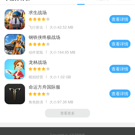
求生战场
查看详情
飞行射击
大小:42.52 MB
钢铁侠终极战场
查看详情
动作冒险
大小:164.95 MB
龙林战场
查看详情
模拟经营
大小:1.02 GB
命运方舟国际服
查看详情
角色扮演
大小:97.36 MB
查看更多
Copyright © 17173游戏