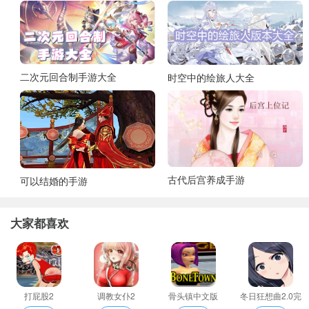
二次元回合制手游大全
时空中的绘旅人大全
古代后宫养成手游
可以结婚的手游
大家都喜欢
打屁股2
调教女仆2
骨头镇中文版
冬日狂想曲2.0完
整汉化版