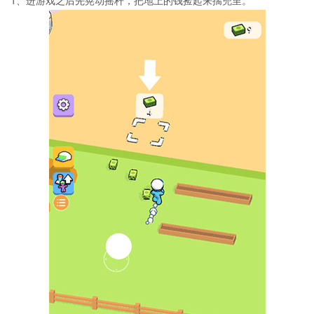
1、进游戏之后先晃动摇杆，把地上的钱捡起来揣兜里。