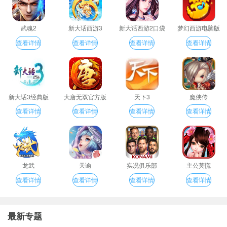
武魂2
新大话西游3
新大话西游2口袋
梦幻西游电脑版
版
查看详情
查看详情
查看详情
查看详情
新大话3经典版
大唐无双官方版
天下3
魔侠传
查看详情
查看详情
查看详情
查看详情
龙武
天谕
实况俱乐部
主公莫慌
查看详情
查看详情
查看详情
查看详情
最新专题