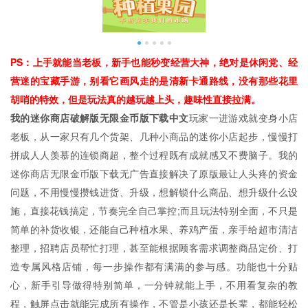
PS：上手就能当老板，新手也能秒变经营大神，绝对是休闲党、经
营迷的宝藏手游，别看它画风走的是清新卡通路线，没有那些花里
胡哨的特效，但是玩法真的越玩越上头，趣味性直接拉满。
我的迷你商店破解版无限金币版下载中文
玩家一进游戏就变身小店
老板，从一家只有几个货架、几种小商品的迷你小店起步，慢慢打
拼成人人羡慕的连锁商超，整个过程既有成就感又不费脑子。我的
迷你商店无限金币版下载无广告直接解决了原版最让人头疼的资金
问题，不用慢慢攒钱进货、升级，想解锁什么商品、想升级什么设
施，直接花钱搞定，节奏完全自己掌控;而且玩法特别全面，不只是
简单的补货收银，还能自己种植水果、养鸡产蛋，亲手给超市清洁
整理，招聘店员帮忙打理，甚至能根据顾客需求调整商品定价、打
造专属风格店铺，每一步操作都有满满的参与感。功能也十分贴
心，新手引导做得特别简单，一分钟就能上手，不用看复杂的教
程，触屏点击就能完成所有操作，不管是小孩还是长辈，都能轻松