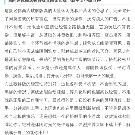
我的迷你商店破解版无限金币版下载中文小编点评
这款迷你商店破解版真的太懂休闲党和经营迷的心思了，完全避开
了同类游戏的所有雷点，没有复杂的操作、没有烦人的广告、不用
肝不用氪，无限金币直接让经营之路畅通无阻。它的玩法不算复
杂，但足够丰富，从基础的补货收银，到种植养殖、店员培养、店
铺装饰，每一个环节都有满满的参与感，经营成长线清晰可见，看
着自己的小店从简陋到繁华，那种成就感真的难以形容。画风走的
是清新治愈路线，呆萌可爱的角色和丰富的细节设计，搭配轻松舒
缓的背景音乐，不管是小孩还是成年人，都能快速接受，平时通
勤、摸鱼、饭后消遣，打开玩几分钟，就能缓解一天的疲惫。
而且破解版的稳定性特别好，适配各种安卓机型，不会出现闪退、
黑屏的情况，离线还能自动賺錢，碎片化时间也能高效经营，不用
耽误正常的工作和学习。最难得的是，它没有多余的繁琐流程，新
手一分钟就能上手，老玩家也能在里面找到新鲜感，不管你是想体
验当老板的快乐，还是想找一个轻松解压的小游戏，这款游戏都能
满足你，绝对是休闲时光的绝佳选择，强烈推荐大家下载上手，解
锁属于自己的迷你小店!