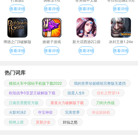
整汉化版
查看详情
查看详情
查看详情
查看详情
博德之门3破解版
掀裙子游戏
新大话西游2口袋
冰封王座1.24e
版
查看详情
查看详情
查看详情
查看详情
热门词库
模拟火车中国站手机版下载2022
我的世界珍妮模组完整版无遮挡
欧陆战争5亚瑟王破解版下载
扭蛋人生6
信长之野望14
江南百景图官方版
垂直火力破解版下载
刀剑大作战
火影对决2
夺宝神箭
完美世界
幸运娃娃机
拒绝上班
灵契少女
封仙之怒