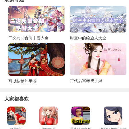
二次元回合制手游大全
时空中的绘旅人大全
古代后宫养成手游
可以结婚的手游
大家都喜欢
打屁股2
调教女仆2
骨头镇中文版
冬日狂想曲2.0完