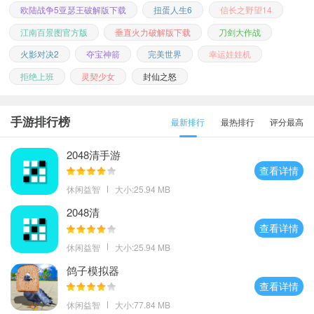
欧陆战争5亚瑟王破解版下载
扭蛋人生6
信长之野望14
江南百景图官方版
垂直火力破解版下载
刀剑大作战
火影对决2
夺宝神箭
完美世界
幸运娃娃机
拒绝上班
灵契少女
封仙之怒
手游排行榜
最新排行
最热排行
评分最高
2048清手游
查看详情
休闲益智
大小:25.94 MB
2048清
查看详情
休闲益智
大小:25.94 MB
鸽子模拟器
查看详情
休闲益智
大小:77.84 MB