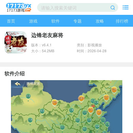
首页
游戏
软件
专题
攻略
排行榜
边锋老友麻将
版本：v6.4.1
类别：影视播放
大小：54.2MB
时间：2026-04-28
软件介绍