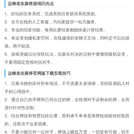
边锋老友麻将游戏闪光点
1、好玩的任务系统，完成系统任务获得系统奖励。
2、全天在线的人工客服，为玩家提供一站式服务。
3、专业的结算功能，每局比赛结束都能快速计算结果。
4、来这里创建私密空间，在线邀请好友聊天互动，同时还可以玩游
戏，两不耽误。
5、游戏突破以往传统玩法，玩家在对决的过程中要懂得随机应变，
不要用固定思维对抗对手。
边锋老友麻将官网版下载安装技巧
1、沉着冷静的应对所有情况，不可表露太多情绪，否则容易陷入对
手的心理战中。
2、通过自己的手牌和已经出过的牌，去猜测对手还剩余的牌，从而
进行针对性压制。
3、结合牌技和智慧玩转比赛，胜利者不单单是靠牌技就能轻松取胜
的，还取决于众多因素。
4、不要小瞧任何一位对手，牌场上瞬息万变，一切皆有可能，切不