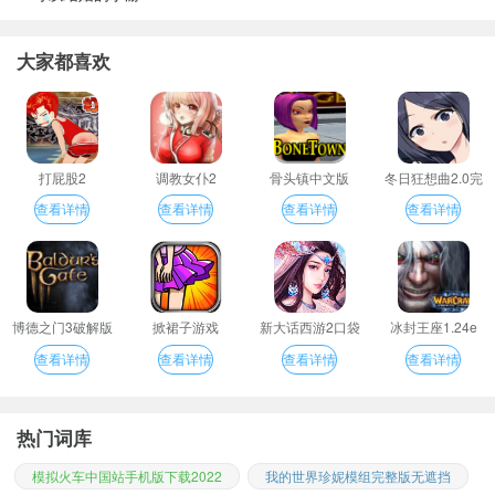
大家都喜欢
打屁股2
调教女仆2
骨头镇中文版
冬日狂想曲2.0完
整汉化版
查看详情
查看详情
查看详情
查看详情
博德之门3破解版
掀裙子游戏
新大话西游2口袋
冰封王座1.24e
版
查看详情
查看详情
查看详情
查看详情
热门词库
模拟火车中国站手机版下载2022
我的世界珍妮模组完整版无遮挡