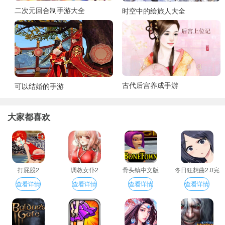
二次元回合制手游大全
时空中的绘旅人大全
古代后宫养成手游
可以结婚的手游
大家都喜欢
打屁股2
调教女仆2
骨头镇中文版
冬日狂想曲2.0完
整汉化版
查看详情
查看详情
查看详情
查看详情