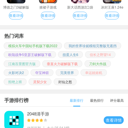
博德之门3破解版
掀裙子游戏
新大话西游2口袋
冰封王座1.24e
版
查看详情
查看详情
查看详情
查看详情
热门词库
模拟火车中国站手机版下载2022
我的世界珍妮模组完整版无遮挡
欧陆战争5亚瑟王破解版下载
扭蛋人生6
信长之野望14
江南百景图官方版
垂直火力破解版下载
刀剑大作战
火影对决2
夺宝神箭
完美世界
幸运娃娃机
拒绝上班
灵契少女
封仙之怒
手游排行榜
最新排行
最热排行
评分最高
2048清手游
查看详情
休闲益智
大小:25.94 MB