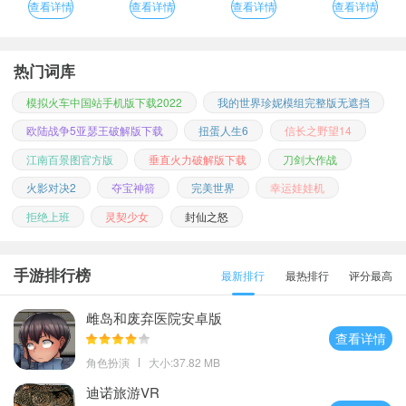
查看详情
查看详情
查看详情
查看详情
热门词库
模拟火车中国站手机版下载2022
我的世界珍妮模组完整版无遮挡
欧陆战争5亚瑟王破解版下载
扭蛋人生6
信长之野望14
江南百景图官方版
垂直火力破解版下载
刀剑大作战
火影对决2
夺宝神箭
完美世界
幸运娃娃机
拒绝上班
灵契少女
封仙之怒
手游排行榜
最新排行
最热排行
评分最高
雌岛和废弃医院安卓版
查看详情
角色扮演
大小:37.82 MB
迪诺旅游VR