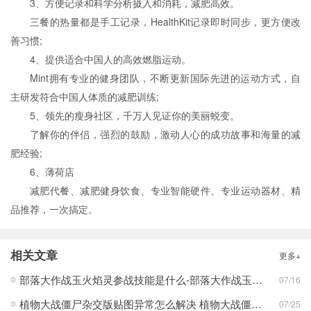
3、方便记录和科学分析摄入和消耗，减肥高效。
三餐的热量都是手工记录，HealthKit记录即时同步，更方便改
善习惯;
4、提供适合中国人的高效燃脂运动。
Mint拥有专业的健身团队，不断更新国际先进的运动方式，自
主研发符合中国人体质的减肥训练;
5、领先的瘦身社区，千万人见证你的美丽蜕变。
了解你的伴侣，强烈的鼓励，激动人心的成功故事和海量的减
肥经验;
6、薄荷店
减肥代餐、减肥健身饮食、专业智能硬件、专业运动器材、精
品推荐，一次搞定。
相关文章
更多+
部落大作战玉火焰灵参战技能是什么-部落大作战玉火焰灵参战技能合集
07/16
植物大战僵尸杂交版贴图异常怎么解决 植物大战僵尸杂交版贴图异常教程
07/25