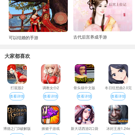
古代后宫养成手游
可以结婚的手游
大家都喜欢
打屁股2
调教女仆2
骨头镇中文版
冬日狂想曲2.0完
整汉化版
查看详情
查看详情
查看详情
查看详情
博德之门3破解版
掀裙子游戏
新大话西游2口袋
冰封王座1.24e
版