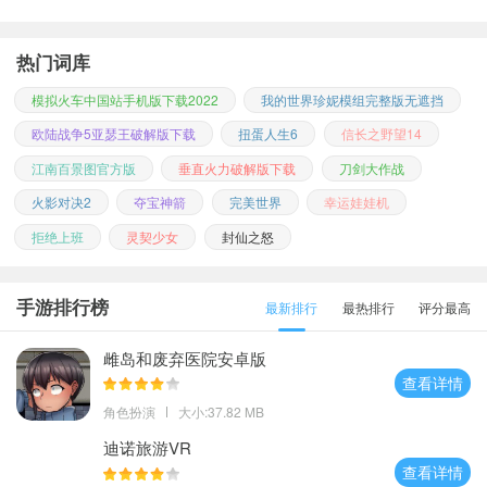
热门词库
模拟火车中国站手机版下载2022
我的世界珍妮模组完整版无遮挡
欧陆战争5亚瑟王破解版下载
扭蛋人生6
信长之野望14
江南百景图官方版
垂直火力破解版下载
刀剑大作战
火影对决2
夺宝神箭
完美世界
幸运娃娃机
拒绝上班
灵契少女
封仙之怒
手游排行榜
最新排行
最热排行
评分最高
雌岛和废弃医院安卓版
查看详情
角色扮演
大小:37.82 MB
迪诺旅游VR
查看详情