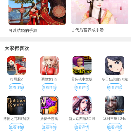
古代后宫养成手游
可以结婚的手游
大家都喜欢
打屁股2
调教女仆2
骨头镇中文版
冬日狂想曲2.0完
整汉化版
查看详情
查看详情
查看详情
查看详情
博德之门3破解版
掀裙子游戏
新大话西游2口袋
冰封王座1.24e
版
查看详情
查看详情
查看详情
查看详情