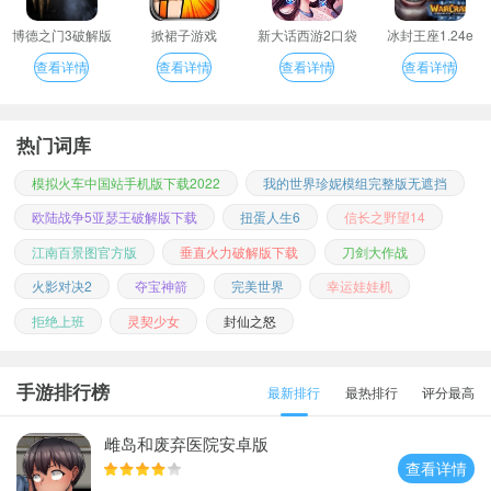
博德之门3破解版
掀裙子游戏
新大话西游2口袋
冰封王座1.24e
版
查看详情
查看详情
查看详情
查看详情
热门词库
模拟火车中国站手机版下载2022
我的世界珍妮模组完整版无遮挡
欧陆战争5亚瑟王破解版下载
扭蛋人生6
信长之野望14
江南百景图官方版
垂直火力破解版下载
刀剑大作战
火影对决2
夺宝神箭
完美世界
幸运娃娃机
拒绝上班
灵契少女
封仙之怒
手游排行榜
最新排行
最热排行
评分最高
雌岛和废弃医院安卓版
查看详情