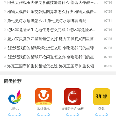
部落大作战玉火焰灵参战技能是什么-部落大作战玉火焰灵参战技能合集
07/16
植物大战僵尸杂交版贴图异常怎么解决 植物大战僵尸杂交版贴图异常教程
07/25
第七史诗水扇阵怎么组-第七史诗水扇阵容搭配
07/31
绝区零危险丛生之地任务怎么完成？绝区零危险丛生之地任务完成攻略
07/16
魔力宝贝复兴四星首领怎么打 魔力宝贝复兴四星首领打法合集
07/25
创造吧我们的星球啾啾蛋怎么用-创造吧我们的星球啾啾蛋使用攻略
07/25
创造吧我们的星球开枪闪退怎么办-创造吧我们的星球开枪闪退合集
07/16
洛克王国守护生长领域怎么过-洛克王国守护生长领域通关攻略
06/30
同类推荐
e听说
教练无忧
首都图书馆ios板
劲邻
查看详情
查看详情
查看详情
查看详情