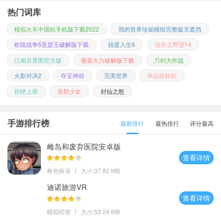
热门词库
模拟火车中国站手机版下载2022
我的世界珍妮模组完整版无遮挡
欧陆战争5亚瑟王破解版下载
扭蛋人生6
信长之野望14
江南百景图官方版
垂直火力破解版下载
刀剑大作战
火影对决2
夺宝神箭
完美世界
幸运娃娃机
拒绝上班
灵契少女
封仙之怒
手游排行榜
最新排行
最热排行
评分最高
雌岛和废弃医院安卓版
查看详情
角色扮演
大小:37.82 MB
迪诺旅游VR
查看详情
模拟经营
大小:52.24 MB