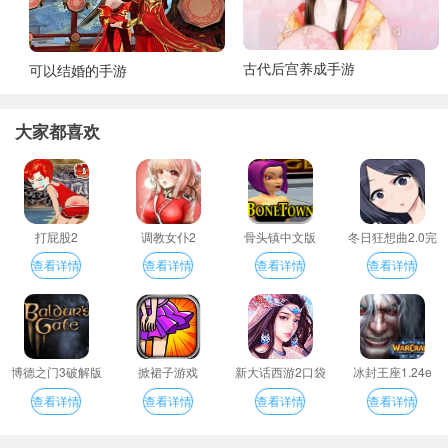
古代后宫养成手游
可以结婚的手游
大家都喜欢
打屁股2
调教女仆2
骨头镇中文版
冬日狂想曲2.0完
整汉化版
查看详情
查看详情
查看详情
查看详情
博德之门3破解版
掀裙子游戏
新大话西游2口袋
冰封王座1.24e
版
查看详情
查看详情
查看详情
查看详情