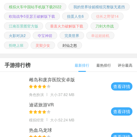
模拟火车中国站手机版下载2022
我的世界珍妮模组完整版无遮挡
欧陆战争5亚瑟王破解版下载
扭蛋人生6
信长之野望14
江南百景图官方版
垂直火力破解版下载
刀剑大作战
火影对决2
夺宝神箭
完美世界
幸运娃娃机
拒绝上班
灵契少女
封仙之怒
手游排行榜
最新排行
最热排行
评分最高
雌岛和废弃医院安卓版
查看详情
角色扮演
大小:37.82 MB
迪诺旅游VR
查看详情
模拟经营
大小:52.24 MB
热血乌龙球
查看详情