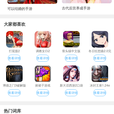
古代后宫养成手游
可以结婚的手游
大家都喜欢
打屁股2
调教女仆2
骨头镇中文版
冬日狂想曲2.0完
整汉化版
查看详情
查看详情
查看详情
查看详情
博德之门3破解版
掀裙子游戏
新大话西游2口袋
冰封王座1.24e
版
查看详情
查看详情
查看详情
查看详情
热门词库