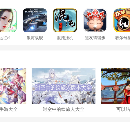
远征ol
银河战舰
混沌挂机
道友请留步
赛尔号
大战
手游大全
时空中的绘旅人大全
可以