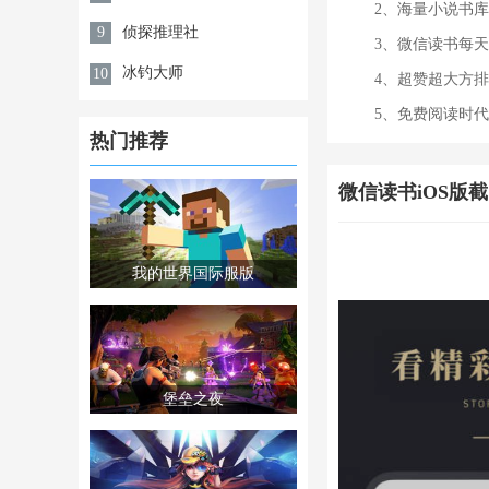
2、海量小说书
侦探推理社
9
3、微信读书每
冰钓大师
10
4、超赞超大方
5、免费阅读时
热门推荐
微信读书iOS版
我的世界国际服版
堡垒之夜