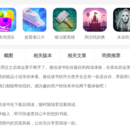
奇消消乐
放置港口大
锻冶屋英雄
阿尔托的奥
冰冻符
亨
谭
德赛
截图
相关版本
相关文章
同类推荐
你用过之后就会爱不释手了。微信读书给你最好的阅读体验，你喜欢的这
质的精品小说等你来看。微信读书软件分类齐全总有一款适合你，界面简
我们都能帮你找到。感兴趣的用户快快来本站网下载体验吧！
信读书先下载后阅读，随时随地零流量阅读。
单输入，即可快速查找心中所想的书籍。
倡简约的页面风格，让你充分享受阅读一刻。