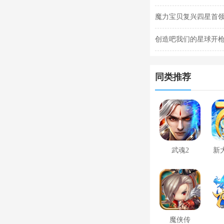
魔力宝贝复兴四星首领
法合集
创造吧我们的星球开枪
枪闪退合集
同类推荐
武魂2
新
魔侠传