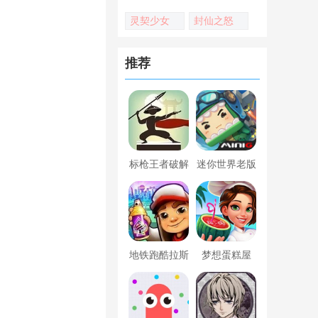
灵契少女
封仙之怒
推荐
标枪王者破解
迷你世界老版
版无限金币钻
本下载
石内置菜单
地铁跑酷拉斯
梦想蛋糕屋
维加斯新触控
内置菜单版