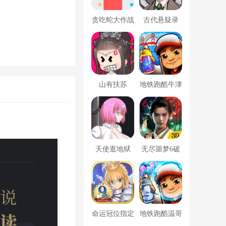
贪吃蛇大作战
古代悬疑录
破解版
山有扶苏
地铁跑酷牛津
版内置菜单
天使逛地狱
无尽噩梦6破
解版内置菜单
MOD修改器
命运冠位指定
地铁跑酷温哥