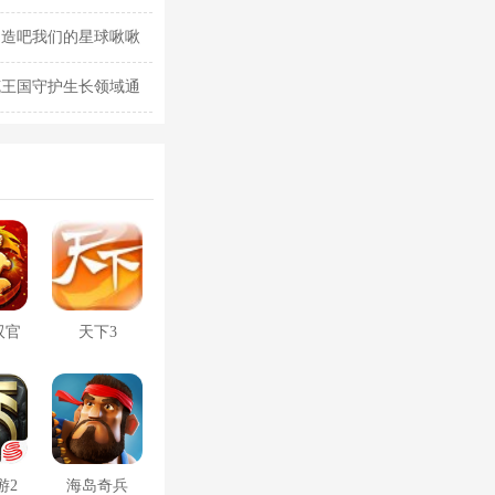
创造吧我们的星球啾啾
克王国守护生长领域通
双官
天下3
游2
海岛奇兵