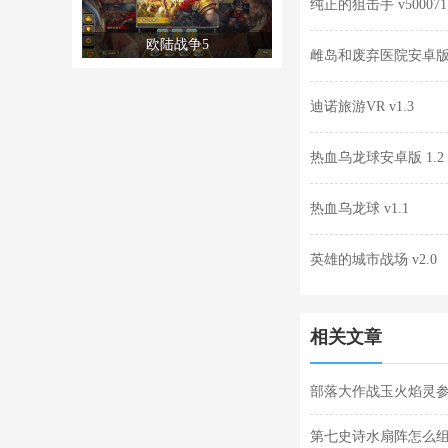
纯正的狙击手 v500071
欧陆战争5
雌岛和废弃医院安卓版 v1
迪诺旅游VR v1.3
热血乌龙球安卓版 1.2
热血乌龙球 v1.1
英雄的城市战场 v2.0
相关文章
部落大作战玉火焰灵参
灵参战技能合集
第七史诗水扇阵怎么组