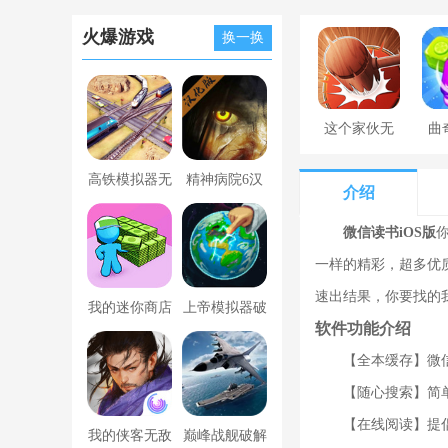
火爆游戏
换一换
这个家伙无
曲
罪
高铁模拟器无
精神病院6汉
介绍
限金币版
化版下载
微信读书iOS版
一样的精彩，超多优
速出结果，你要找的
我的迷你商店
上帝模拟器破
软件功能介绍
破解版无限金
解版全解锁无
【全本缓存】微
币版下载中文
广告
【随心搜索】简
【在线阅读】提
我的侠客无敌
巅峰战舰破解