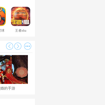
星球
王者nba
结婚的手游
古代后宫养成手游