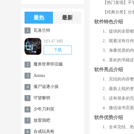
【热门发现】不
版游戏下载
版无限金币无
【经典分类】分
限钻石
最热
最新
软件特色介绍
瓦洛兰特
1
1、提供的全部
2、观看没有任
103.47 MB
下载
3、海量优质的
4、喜欢的书籍
魔兽世界怀旧服
2
软件亮点介绍
Anima
3
1、完结的内容
僵尸追逐小孩
4
2、最新上线的
守望黎明
5
3、还有很多的
4、微信读书页
少年刀剑笑
6
软件优势介绍
放置我吧
7
1、全本完结、
合成玩具枪
8