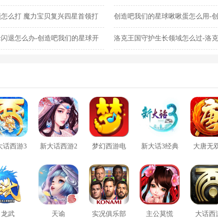
任务完成攻略
怎么打 魔力宝贝复兴四星首领打
创造吧我们的星球啾啾蛋怎么用-
蛋使用攻略
闪退怎么办-创造吧我们的星球开
洛克王国守护生长领域怎么过-洛
关攻略
大话西游3
新大话西游2
梦幻西游电
新大话3经典
大唐无
口袋版
脑版
版
方版
龙武
天谕
实况俱乐部
主公莫慌
大话西