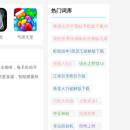
热门词库
模拟火车中国站手机版下载20
22
文
气球天堂
我的世界珍妮模组完整版无遮
挡
欧陆战争5亚瑟王破解版下载
扭蛋人生6
信长之野望14
里全都有，每天给你不
江南百景图官方版
洁更直观，智能搜索快
垂直火力破解版下载
刀剑大作战
火影对决2
夺宝神箭
完美世界
幸运娃娃机
拒绝上班