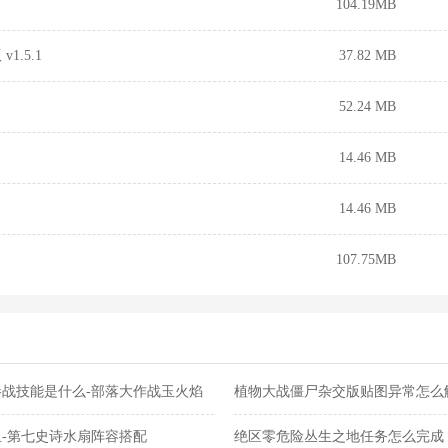
104.19MB
.5.1
37.82 MB
52.24 MB
14.46 MB
14.46 MB
107.75MB
战技能是什么-部落大作战玉火焰
植物大战僵尸杂交版贴图异常怎么
交版贴图异常教程
-第七史诗水扇阵容搭配
绝区零危险丛生之地任务怎么完成