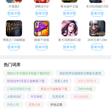
打屁股2
调教女仆2
骨头镇中文版
冬日狂想曲2.0完
整汉化版
查看详情
查看详情
查看详情
查看详情
博德之门3破解版
掀裙子游戏
新大话西游2口袋
冰封王座1.24e
版
查看详情
查看详情
查看详情
查看详情
热门词库
模拟火车中国站手机版下载2022
我的世界珍妮模组完整版无遮挡
欧陆战争5亚瑟王破解版下载
扭蛋人生6
信长之野望14
江南百景图官方版
垂直火力破解版下载
刀剑大作战
火影对决2
夺宝神箭
完美世界
幸运娃娃机
拒绝上班
灵契少女
封仙之怒