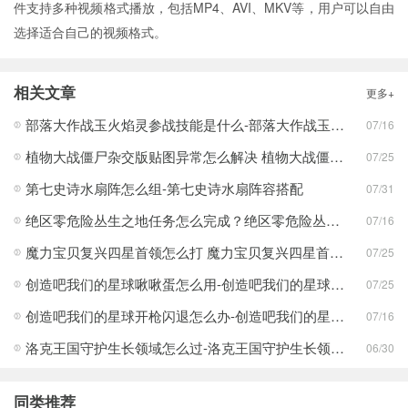
件支持多种视频格式播放，包括MP4、AVI、MKV等，用户可以自由
选择适合自己的视频格式。
相关文章
更多+
部落大作战玉火焰灵参战技能是什么-部落大作战玉火焰灵参战技能合集
07/16
植物大战僵尸杂交版贴图异常怎么解决 植物大战僵尸杂交版贴图异常教程
07/25
第七史诗水扇阵怎么组-第七史诗水扇阵容搭配
07/31
绝区零危险丛生之地任务怎么完成？绝区零危险丛生之地任务完成攻略
07/16
魔力宝贝复兴四星首领怎么打 魔力宝贝复兴四星首领打法合集
07/25
创造吧我们的星球啾啾蛋怎么用-创造吧我们的星球啾啾蛋使用攻略
07/25
创造吧我们的星球开枪闪退怎么办-创造吧我们的星球开枪闪退合集
07/16
洛克王国守护生长领域怎么过-洛克王国守护生长领域通关攻略
06/30
同类推荐