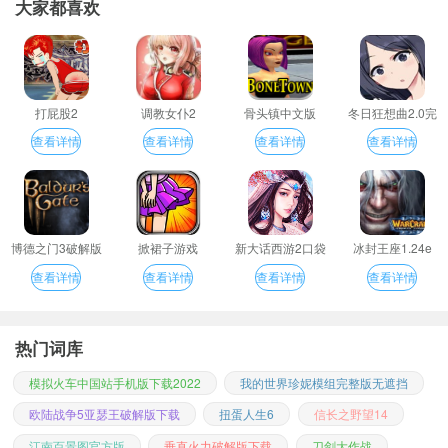
大家都喜欢
打屁股2
调教女仆2
骨头镇中文版
冬日狂想曲2.0完
整汉化版
查看详情
查看详情
查看详情
查看详情
博德之门3破解版
掀裙子游戏
新大话西游2口袋
冰封王座1.24e
版
查看详情
查看详情
查看详情
查看详情
热门词库
模拟火车中国站手机版下载2022
我的世界珍妮模组完整版无遮挡
欧陆战争5亚瑟王破解版下载
扭蛋人生6
信长之野望14
江南百景图官方版
垂直火力破解版下载
刀剑大作战