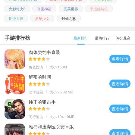
火影对决2
夺宝神箭
完美世界
幸运娃娃机
拒绝上班
灵契少女
封仙之怒
手游排行榜
最新排行
最热排行
评分最高
肉体契约书直装
查看详情
角色扮演
大小:163M
解密的时间
查看详情
动作冒险
大小:75.02 MB
纯正的狙击手
查看详情
飞行射击
大小:104.19MB
雌岛和废弃医院安卓版
查看详情