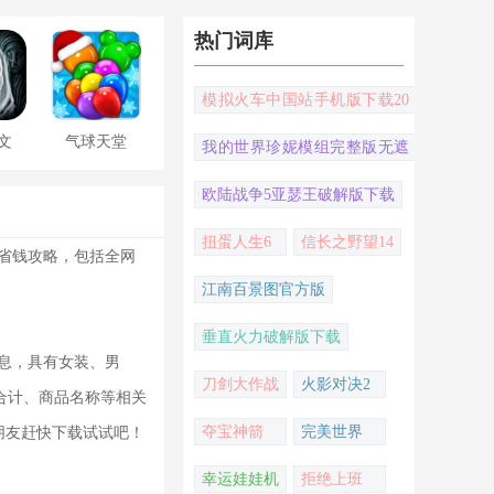
热门词库
模拟火车中国站手机版下载20
22
文
气球天堂
我的世界珍妮模组完整版无遮
挡
欧陆战争5亚瑟王破解版下载
扭蛋人生6
信长之野望14
购省钱攻略，包括全网
江南百景图官方版
垂直火力破解版下载
信息，具有女装、男
刀剑大作战
火影对决2
合计、商品名称等相关
夺宝神箭
完美世界
朋友赶快下载试试吧！
幸运娃娃机
拒绝上班