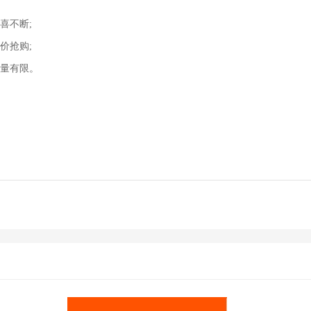
喜不断;
价抢购;
数量有限。