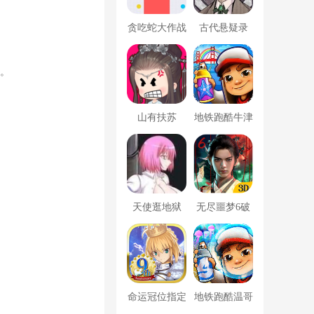
贪吃蛇大作战
古代悬疑录
破解版
下。
山有扶苏
地铁跑酷牛津
版内置菜单
天使逛地狱
无尽噩梦6破
解版内置菜单
MOD修改器
命运冠位指定
地铁跑酷温哥