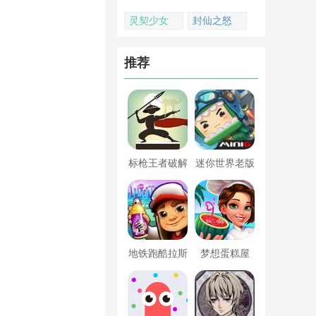
灵契少女
封仙之怒
推荐
标枪王者破解
迷你世界老版
版无限金币钻
本下载
石内置菜单
地铁跑酷拉斯
梦想蛋糕屋
维加斯新触控
内置菜单版