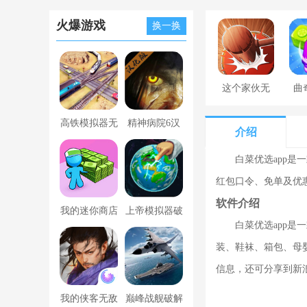
火爆游戏
换一换
这个家伙无
曲
罪
高铁模拟器无
精神病院6汉
介绍
限金币版
化版下载
白菜优选app
红包口令、免单及优
软件介绍
我的迷你商店
上帝模拟器破
白菜优选app
破解版无限金
解版全解锁无
装、鞋袜、箱包、母
币版下载中文
广告
信息，还可分享到新
我的侠客无敌
巅峰战舰破解