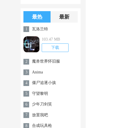
版游戏下载
版无限金币无
限钻石
最热
最新
瓦洛兰特
1
103.47 MB
下载
魔兽世界怀旧服
2
Anima
3
僵尸追逐小孩
4
守望黎明
5
少年刀剑笑
6
放置我吧
7
合成玩具枪
8