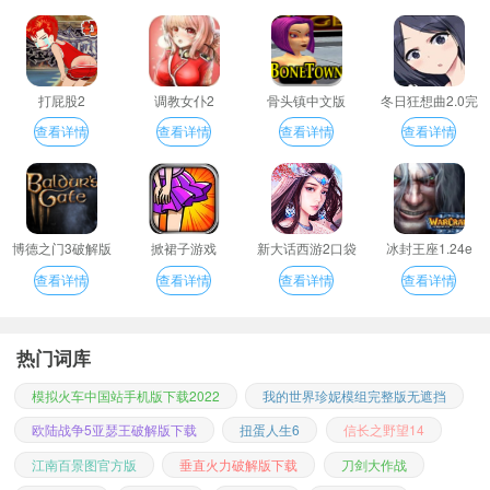
打屁股2
调教女仆2
骨头镇中文版
冬日狂想曲2.0完
整汉化版
查看详情
查看详情
查看详情
查看详情
博德之门3破解版
掀裙子游戏
新大话西游2口袋
冰封王座1.24e
版
查看详情
查看详情
查看详情
查看详情
热门词库
模拟火车中国站手机版下载2022
我的世界珍妮模组完整版无遮挡
欧陆战争5亚瑟王破解版下载
扭蛋人生6
信长之野望14
江南百景图官方版
垂直火力破解版下载
刀剑大作战