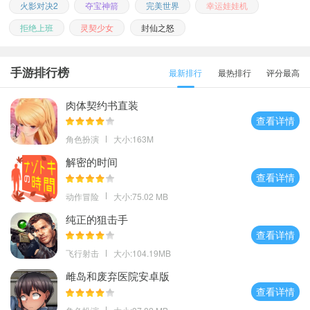
火影对决2
夺宝神箭
完美世界
幸运娃娃机
拒绝上班
灵契少女
封仙之怒
手游排行榜
最新排行
最热排行
评分最高
肉体契约书直装
查看详情
角色扮演
大小:163M
解密的时间
查看详情
动作冒险
大小:75.02 MB
纯正的狙击手
查看详情
飞行射击
大小:104.19MB
雌岛和废弃医院安卓版
查看详情