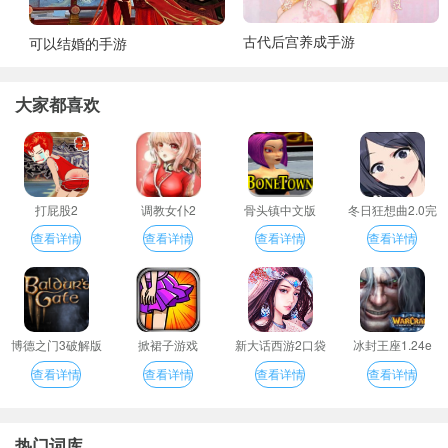
古代后宫养成手游
可以结婚的手游
大家都喜欢
打屁股2
调教女仆2
骨头镇中文版
冬日狂想曲2.0完
整汉化版
查看详情
查看详情
查看详情
查看详情
博德之门3破解版
掀裙子游戏
新大话西游2口袋
冰封王座1.24e
版
查看详情
查看详情
查看详情
查看详情
热门词库