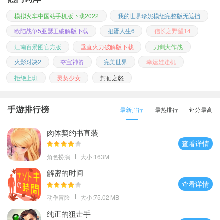
模拟火车中国站手机版下载2022
我的世界珍妮模组完整版无遮挡
欧陆战争5亚瑟王破解版下载
扭蛋人生6
信长之野望14
江南百景图官方版
垂直火力破解版下载
刀剑大作战
火影对决2
夺宝神箭
完美世界
幸运娃娃机
拒绝上班
灵契少女
封仙之怒
手游排行榜
最新排行
最热排行
评分最高
肉体契约书直装
查看详情
角色扮演
大小:163M
解密的时间
查看详情
动作冒险
大小:75.02 MB
纯正的狙击手