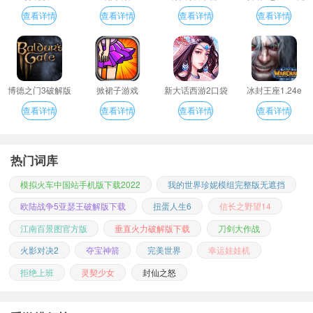
整汉化版
查看详情
查看详情
查看详情
查看详情
博德之门3破解版
掀裙子游戏
新大话西游2口袋
冰封王座1.24e
版
查看详情
查看详情
查看详情
查看详情
热门词库
模拟火车中国站手机版下载2022
我的世界珍妮模组完整版无遮挡
欧陆战争5亚瑟王破解版下载
扭蛋人生6
信长之野望14
江南百景图官方版
垂直火力破解版下载
刀剑大作战
火影对决2
夺宝神箭
完美世界
幸运娃娃机
拒绝上班
灵契少女
封仙之怒