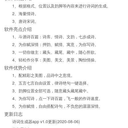
1、根据格式、位置以及韵脚等内容来进行诗词的生成。
2、海量情诗。
3、唐诗宋词。
软件亮点介绍
1、斗酒诗百篇：诗库、情诗、文韵，七步成诗。
2、为你赋深情：押韵、赋情、寓意，为你写诗。
3、一切你做主：藏头、藏尾、藏中，随心所欲。
4、轻松作分享：美图、美文、美景，陶怡情操。
软件优势介绍
1、配精彩之美图，品诗中之意境。
2、五言七言自由设置，律诗绝句一键选择。
3、韵脚位置全部可选，随意藏头藏尾藏中。
4、为你写诗，点一下诗百篇，飞一般的作诗速度。
5、为你赋情，自由搭配诗句，不负您的潺潺深情。
更新日志
诗词生成器app v1.0更新(2020-08-06)