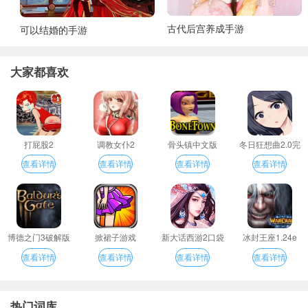
古代后宫养成手游
可以结婚的手游
大家都喜欢
打屁股2
调教女仆2
骨头镇中文版
冬日狂想曲2.0完
整汉化版
查看详情
查看详情
查看详情
查看详情
博德之门3破解版
掀裙子游戏
新大话西游2口袋
冰封王座1.24e
版
查看详情
查看详情
查看详情
查看详情
热门词库