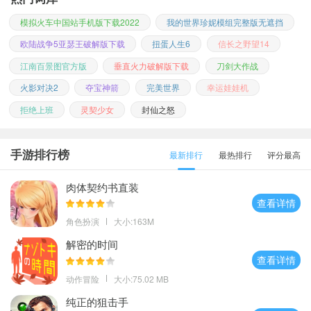
模拟火车中国站手机版下载2022
我的世界珍妮模组完整版无遮挡
欧陆战争5亚瑟王破解版下载
扭蛋人生6
信长之野望14
江南百景图官方版
垂直火力破解版下载
刀剑大作战
火影对决2
夺宝神箭
完美世界
幸运娃娃机
拒绝上班
灵契少女
封仙之怒
手游排行榜
最新排行
最热排行
评分最高
肉体契约书直装
查看详情
角色扮演
大小:163M
解密的时间
查看详情
动作冒险
大小:75.02 MB
纯正的狙击手