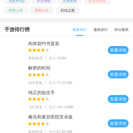
火影对决2
夺宝神箭
完美世界
幸运娃娃机
拒绝上班
灵契少女
封仙之怒
手游排行榜
最新排行
最热排行
评分最高
肉体契约书直装
查看详情
角色扮演
大小:163M
解密的时间
查看详情
动作冒险
大小:75.02 MB
纯正的狙击手
查看详情
飞行射击
大小:104.19MB
雌岛和废弃医院安卓版
查看详情
角色扮演
大小:37.82 MB