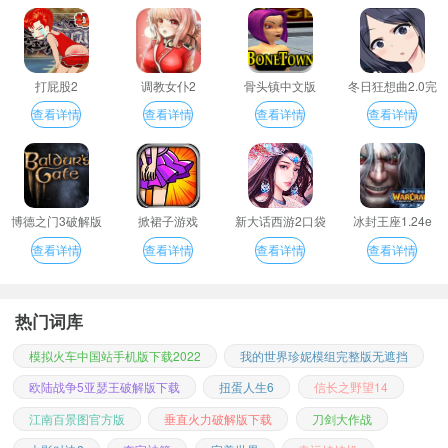
打屁股2
调教女仆2
骨头镇中文版
冬日狂想曲2.0完
整汉化版
查看详情
查看详情
查看详情
查看详情
博德之门3破解版
掀裙子游戏
新大话西游2口袋
冰封王座1.24e
版
查看详情
查看详情
查看详情
查看详情
热门词库
模拟火车中国站手机版下载2022
我的世界珍妮模组完整版无遮挡
欧陆战争5亚瑟王破解版下载
扭蛋人生6
信长之野望14
江南百景图官方版
垂直火力破解版下载
刀剑大作战