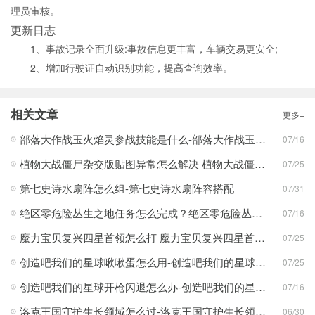
理员审核。
更新日志
1、事故记录全面升级:事故信息更丰富，车辆交易更安全;
2、增加行驶证自动识别功能，提高查询效率。
相关文章
更多+
部落大作战玉火焰灵参战技能是什么-部落大作战玉火焰灵参战技能合集
07/16
植物大战僵尸杂交版贴图异常怎么解决 植物大战僵尸杂交版贴图异常教程
07/25
第七史诗水扇阵怎么组-第七史诗水扇阵容搭配
07/31
绝区零危险丛生之地任务怎么完成？绝区零危险丛生之地任务完成攻略
07/16
魔力宝贝复兴四星首领怎么打 魔力宝贝复兴四星首领打法合集
07/25
创造吧我们的星球啾啾蛋怎么用-创造吧我们的星球啾啾蛋使用攻略
07/25
创造吧我们的星球开枪闪退怎么办-创造吧我们的星球开枪闪退合集
07/16
洛克王国守护生长领域怎么过-洛克王国守护生长领域通关攻略
06/30