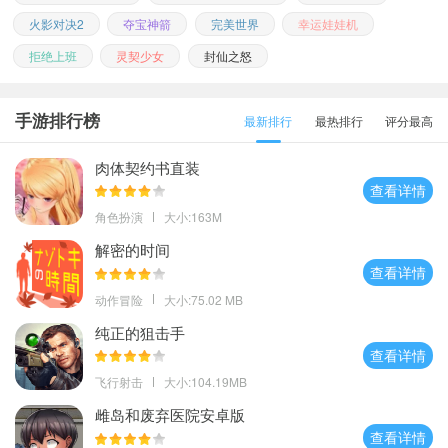
火影对决2
夺宝神箭
完美世界
幸运娃娃机
拒绝上班
灵契少女
封仙之怒
手游排行榜
最新排行
最热排行
评分最高
肉体契约书直装
查看详情
角色扮演
大小:163M
解密的时间
查看详情
动作冒险
大小:75.02 MB
纯正的狙击手
查看详情
飞行射击
大小:104.19MB
雌岛和废弃医院安卓版
查看详情