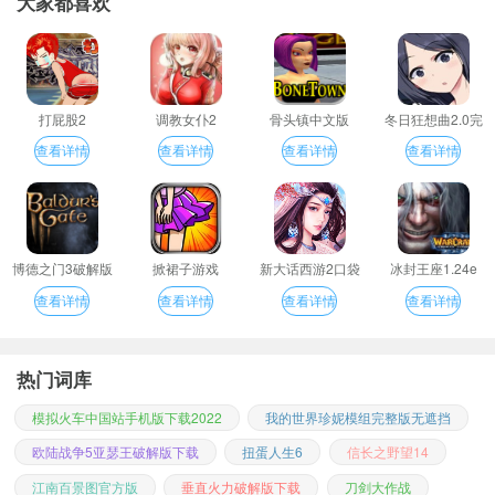
大家都喜欢
打屁股2
调教女仆2
骨头镇中文版
冬日狂想曲2.0完
整汉化版
查看详情
查看详情
查看详情
查看详情
博德之门3破解版
掀裙子游戏
新大话西游2口袋
冰封王座1.24e
版
查看详情
查看详情
查看详情
查看详情
热门词库
模拟火车中国站手机版下载2022
我的世界珍妮模组完整版无遮挡
欧陆战争5亚瑟王破解版下载
扭蛋人生6
信长之野望14
江南百景图官方版
垂直火力破解版下载
刀剑大作战