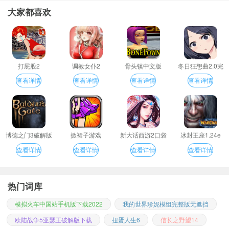
大家都喜欢
打屁股2
调教女仆2
骨头镇中文版
冬日狂想曲2.0完
整汉化版
查看详情
查看详情
查看详情
查看详情
博德之门3破解版
掀裙子游戏
新大话西游2口袋
冰封王座1.24e
版
查看详情
查看详情
查看详情
查看详情
热门词库
模拟火车中国站手机版下载2022
我的世界珍妮模组完整版无遮挡
欧陆战争5亚瑟王破解版下载
扭蛋人生6
信长之野望14