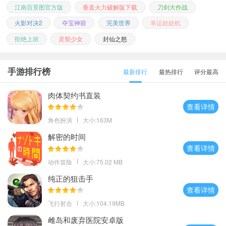
江南百景图官方版
垂直火力破解版下载
刀剑大作战
火影对决2
夺宝神箭
完美世界
幸运娃娃机
拒绝上班
灵契少女
封仙之怒
手游排行榜
最新排行
最热排行
评分最高
肉体契约书直装
查看详情
角色扮演
大小:163M
解密的时间
查看详情
动作冒险
大小:75.02 MB
纯正的狙击手
查看详情
飞行射击
大小:104.19MB
雌岛和废弃医院安卓版