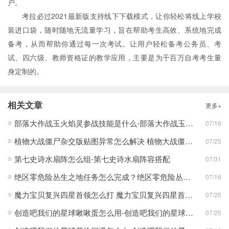
户。
考拉必过2021最新版支持线下下载模式，让你轻松将线上学校
装进口袋，随时随地无流量学习，旨在帮助考生高效、系统地完成
备考，从而帮助你通过每一次考试。让用户轻松备考公务员、考
试、四六级、教师资格证的教学应用，主要是为千百万自考考生量
身定制的。
相关文章
更多+
部落大作战玉火焰灵参战技能是什么-部落大作战玉火焰灵参战技能合集
07/16
植物大战僵尸杂交版贴图异常怎么解决 植物大战僵尸杂交版贴图异常教程
07/25
第七史诗水扇阵怎么组-第七史诗水扇阵容搭配
07/31
绝区零危险丛生之地任务怎么完成？绝区零危险丛生之地任务完成攻略
07/16
魔力宝贝复兴四星首领怎么打 魔力宝贝复兴四星首领打法合集
07/25
创造吧我们的星球啾啾蛋怎么用-创造吧我们的星球啾啾蛋使用攻略
07/25