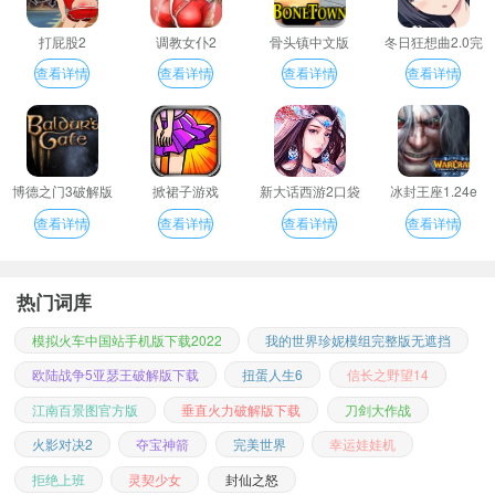
打屁股2
调教女仆2
骨头镇中文版
冬日狂想曲2.0完
整汉化版
查看详情
查看详情
查看详情
查看详情
博德之门3破解版
掀裙子游戏
新大话西游2口袋
冰封王座1.24e
版
查看详情
查看详情
查看详情
查看详情
热门词库
模拟火车中国站手机版下载2022
我的世界珍妮模组完整版无遮挡
欧陆战争5亚瑟王破解版下载
扭蛋人生6
信长之野望14
江南百景图官方版
垂直火力破解版下载
刀剑大作战
火影对决2
夺宝神箭
完美世界
幸运娃娃机
拒绝上班
灵契少女
封仙之怒