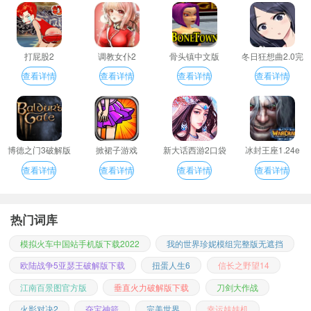
打屁股2
调教女仆2
骨头镇中文版
冬日狂想曲2.0完
整汉化版
查看详情
查看详情
查看详情
查看详情
博德之门3破解版
掀裙子游戏
新大话西游2口袋
冰封王座1.24e
版
查看详情
查看详情
查看详情
查看详情
热门词库
模拟火车中国站手机版下载2022
我的世界珍妮模组完整版无遮挡
欧陆战争5亚瑟王破解版下载
扭蛋人生6
信长之野望14
江南百景图官方版
垂直火力破解版下载
刀剑大作战
火影对决2
夺宝神箭
完美世界
幸运娃娃机