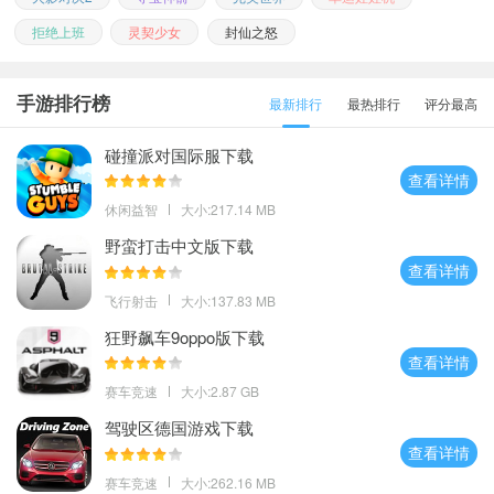
拒绝上班
灵契少女
封仙之怒
手游排行榜
最新排行
最热排行
评分最高
碰撞派对国际服下载
查看详情
休闲益智
大小:217.14 MB
野蛮打击中文版下载
查看详情
飞行射击
大小:137.83 MB
狂野飙车9oppo版下载
查看详情
赛车竞速
大小:2.87 GB
驾驶区德国游戏下载
查看详情
赛车竞速
大小:262.16 MB