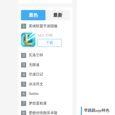
版游戏下载
版无限金币无
限钻石
最热
最新
英雄联盟手游国服
1
3421.93M
下载
瓦洛兰特
2
无限速
3
空虚日记
4
冰冻符文
5
Anima
6
梦想蛋糕屋
7
李跳跳app特色
爱丽丝快跑安卓版
8