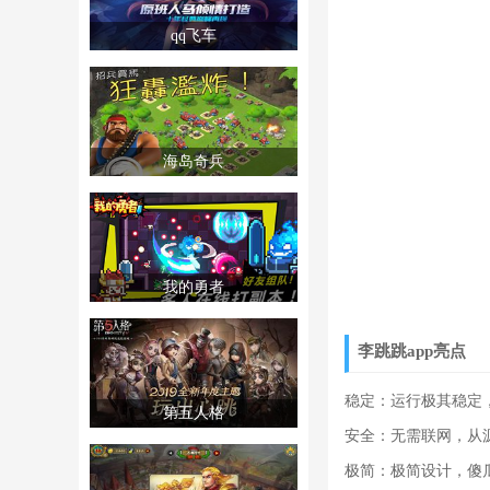
qq飞车
海岛奇兵
我的勇者
李跳跳app亮点
稳定：运行极其稳定
第五人格
安全：无需联网，从
极简：极简设计，傻