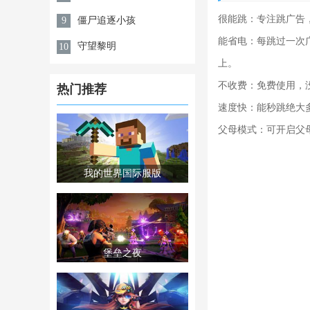
很能跳：专注跳广告
僵尸追逐小孩
9
能省电：每跳过一次
守望黎明
10
上。
不收费：免费使用，
热门推荐
速度快：能秒跳绝大
父母模式：可开启父
我的世界国际服版
堡垒之夜