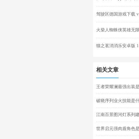
驾驶区德国游戏下载 v1.
火柴人蜘蛛侠英雄无限金
猫之茗消消乐安卓版 1.
相关文章
王者荣耀澜最强出装
破晓序列业火技能是
江南百景图河灯系列建
筑分享
世界启元强肉盾角色是