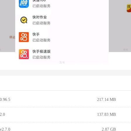
96.5
217.14 MB
.0
137.83 MB
.7.0
2.87 GB