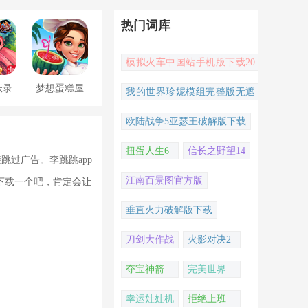
热门词库
模拟火车中国站手机版下载20
22
妖录
梦想蛋糕屋
我的世界珍妮模组完整版无遮
挡
欧陆战争5亚瑟王破解版下载
扭蛋人生6
信长之野望14
过广告。李跳跳app
江南百景图官方版
下载一个吧，肯定会让
垂直火力破解版下载
刀剑大作战
火影对决2
夺宝神箭
完美世界
幸运娃娃机
拒绝上班