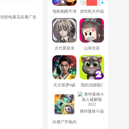
地铁跑酷牛津
贪吃蛇大作战
，别把电量花在看广告
版内置菜单
破解版
古代悬疑录
山有扶苏
无尽噩梦6破
我的汤姆猫2
解版内置菜单
破解版
MOD修改器
奥特曼格斗超
人破解版2022
向僵尸开炮内