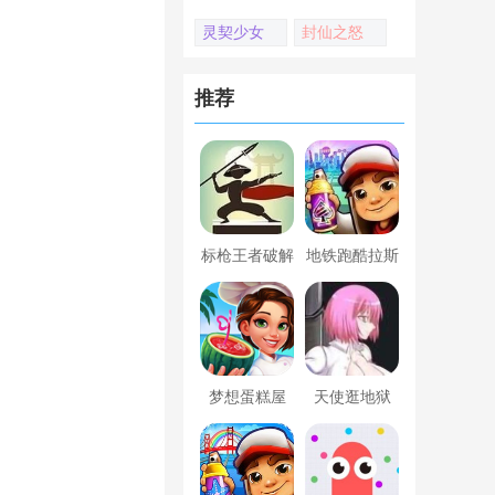
灵契少女
封仙之怒
推荐
标枪王者破解
地铁跑酷拉斯
版无限金币钻
维加斯新触控
石内置菜单
内置菜单版
梦想蛋糕屋
天使逛地狱