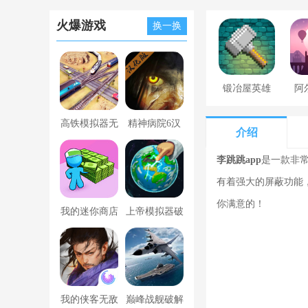
火爆游戏
换一换
锻冶屋英雄
阿
谭
高铁模拟器无
精神病院6汉
介绍
限金币版
化版下载
李跳跳app
是一款非常
有着强大的屏蔽功能
你满意的！
我的迷你商店
上帝模拟器破
破解版无限金
解版全解锁无
币版下载中文
广告
我的侠客无敌
巅峰战舰破解