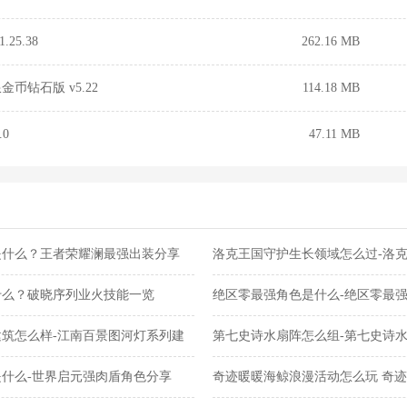
25.38
262.16 MB
币钻石版 v5.22
114.18 MB
0
47.11 MB
是什么？王者荣耀澜最强出装分享
洛克王国守护生长领域怎么过-洛
关攻略
什么？破晓序列业火技能一览
绝区零最强角色是什么-绝区零最
筑怎么样-江南百景图河灯系列建
第七史诗水扇阵怎么组-第七史诗
什么-世界启元强肉盾角色分享
奇迹暖暖海鲸浪漫活动怎么玩 奇