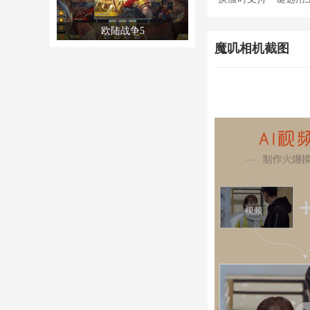
欧陆战争5
魔叽相机截图