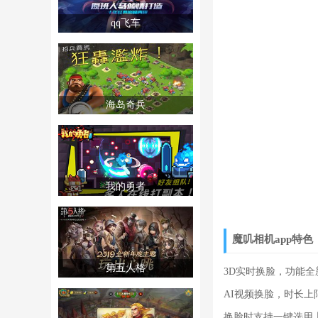
qq飞车
海岛奇兵
我的勇者
魔叽相机app特色
第五人格
3D实时换脸，功能
AI视频换脸，时长上
换脸时支持一键选用