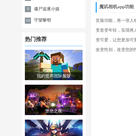
魔叽相机app功能
僵尸追逐小孩
9
守望黎明
10
笑脸功能，将一张人
变老变年轻，实现将
热门推荐
变可爱，让您更加可
改变性别，改变您的
我的世界国际服版
堡垒之夜