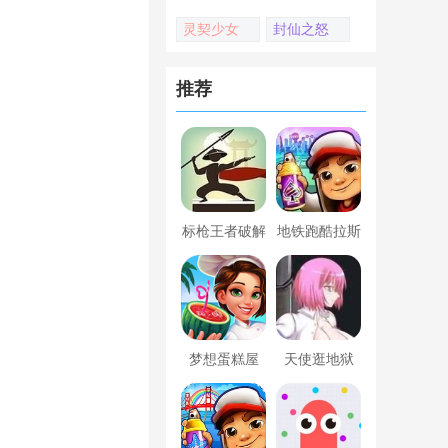
灵契少女
封仙之怒
推荐
标枪王者破解
地铁跑酷拉斯
版无限金币钻
维加斯新触控
石内置菜单
内置菜单版
梦想蛋糕屋
天使逛地狱