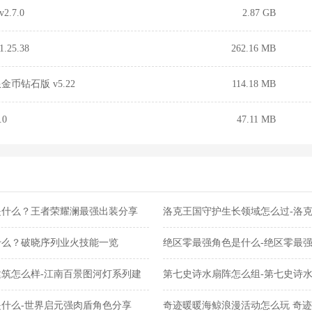
.7.0
2.87 GB
25.38
262.16 MB
币钻石版 v5.22
114.18 MB
0
47.11 MB
是什么？王者荣耀澜最强出装分享
洛克王国守护生长领域怎么过-洛
关攻略
什么？破晓序列业火技能一览
绝区零最强角色是什么-绝区零最
筑怎么样-江南百景图河灯系列建
第七史诗水扇阵怎么组-第七史诗
什么-世界启元强肉盾角色分享
奇迹暖暖海鲸浪漫活动怎么玩 奇