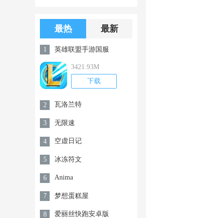
版游戏下载
版无限金币无
限钻石
最热
最新
英雄联盟手游国服
1
3421.93M
下载
瓦洛兰特
2
无限速
3
空虚日记
4
冰冻符文
5
Anima
6
梦想蛋糕屋
7
爱丽丝快跑安卓版
8