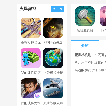
火爆游戏
换一换
锻冶屋英雄
阿
谭
高铁模拟器无
精神病院6汉
介绍
限金币版
化版下载
魔叽相机
是一个既可
片、用于不同场景的
兴趣的朋友欢迎下载
我的迷你商店
上帝模拟器破
破解版无限金
解版全解锁无
币版下载中文
广告
我的侠客无敌
巅峰战舰破解