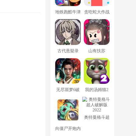
地铁跑酷牛津
贪吃蛇大作战
版内置菜单
破解版
古代悬疑录
山有扶苏
无尽噩梦6破
我的汤姆猫2
解版内置菜单
破解版
MOD修改器
奥特曼格斗超
人破解版2022
向僵尸开炮内