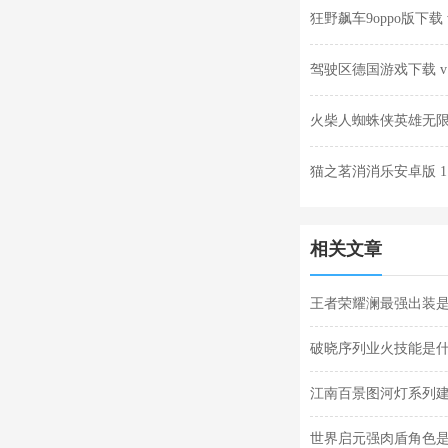
狂野飙车9oppo版下载 v2
驾驶区德国游戏下载 v1.
火柴人蜘蛛侠英雄无限金
猫之茗消消乐安卓版 1.
相关文章
王者荣耀澜最强出装
破晓序列业火技能是
江南百景图河灯系列建
筑分享
世界启元强肉盾角色是