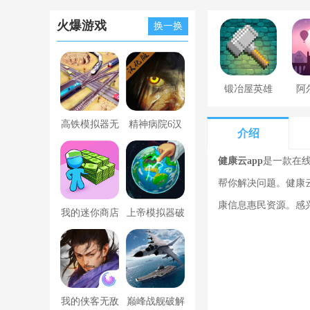
火爆游戏
换一换
锻冶屋英雄
阿
谭
高铁模拟器无
精神病院6汉
介绍
限金币版
化版下载
健康云app
是一款在线
帮你解决问题。健康
康信息惠民资源。感
我的迷你商店
上帝模拟器破
破解版无限金
解版全解锁无
币版下载中文
广告
我的侠客无敌
巅峰战舰破解