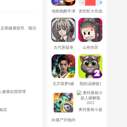
地铁跑酷牛津
贪吃蛇大作战
版内置菜单
破解版
况,定期健康指导、随访
古代悬疑录
山有扶苏
无尽噩梦6破
我的汤姆猫2
人健康自我管理
解版内置菜单
破解版
MOD修改器
奥特曼格斗超
购买
人破解版2022
向僵尸开炮内