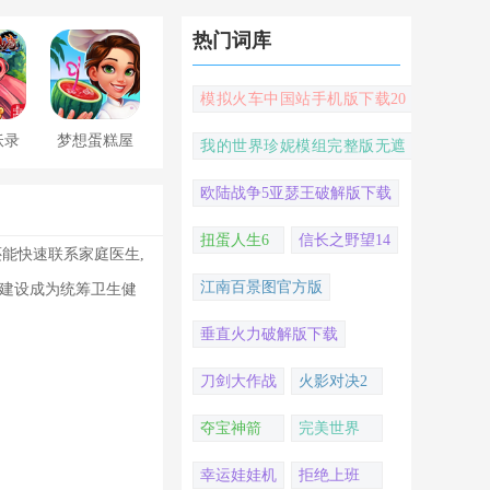
热门词库
模拟火车中国站手机版下载20
22
妖录
梦想蛋糕屋
我的世界珍妮模组完整版无遮
挡
欧陆战争5亚瑟王破解版下载
扭蛋人生6
信长之野望14
还能快速联系家庭医生,
江南百景图官方版
步建设成为统筹卫生健
垂直火力破解版下载
刀剑大作战
火影对决2
夺宝神箭
完美世界
幸运娃娃机
拒绝上班