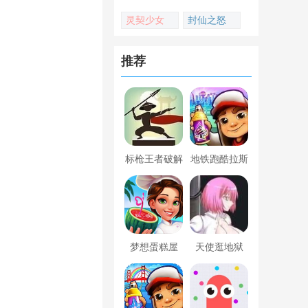
灵契少女
封仙之怒
推荐
标枪王者破解
地铁跑酷拉斯
版无限金币钻
维加斯新触控
石内置菜单
内置菜单版
梦想蛋糕屋
天使逛地狱