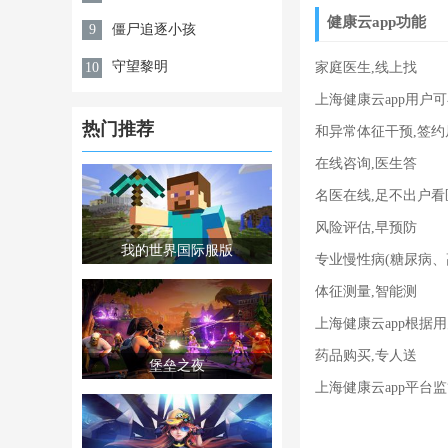
健康云app功能
僵尸追逐小孩
9
守望黎明
10
家庭医生,线上找
上海健康云app用户
热门推荐
和异常体征干预,签
在线咨询,医生答
名医在线,足不出户看
风险评估,早预防
我的世界国际服版
专业慢性病(糖尿病、
体征测量,智能测
上海健康云app根据
药品购买,专人送
堡垒之夜
上海健康云app平台