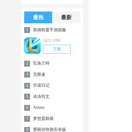
版游戏下载
版无限金币无
限钻石
最热
最新
英雄联盟手游国服
1
3421.93M
下载
瓦洛兰特
2
无限速
3
空虚日记
4
冰冻符文
5
Anima
6
梦想蛋糕屋
7
爱丽丝快跑安卓版
8