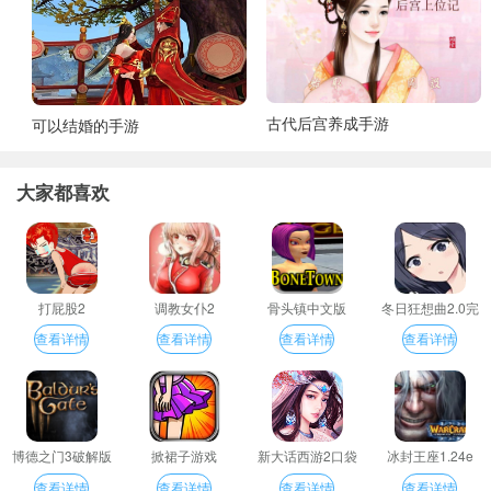
古代后宫养成手游
可以结婚的手游
大家都喜欢
打屁股2
调教女仆2
骨头镇中文版
冬日狂想曲2.0完
整汉化版
查看详情
查看详情
查看详情
查看详情
博德之门3破解版
掀裙子游戏
新大话西游2口袋
冰封王座1.24e
版
查看详情
查看详情
查看详情
查看详情