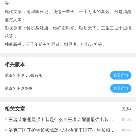
等；
现代文学：清华园日记、我这一辈子、千山万水的离歌、最是清醒
落寞人等；
影视原著：解忧杂货店、你好旧时光、独步天下、三生三世十里桃
花等；
独家新书：三千年前有神经过、组灵者、打行八将等。
相关版本
爱奇艺小说 vip破解版
查看详情
爱奇艺小说免费
查看详情
相关文章
更多+
王者荣耀澜最强出装是什么？王者荣耀澜最强出装分享
07/16
洛克王国守护生长领域怎么过-洛克王国守护生长领域通关攻略
06/30