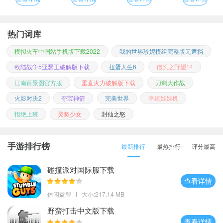
热门词库
模拟火车中国站手机版下载2022
我的世界珍妮模组完整版无遮挡
欧陆战争5亚瑟王破解版下载
扭蛋人生6
信长之野望14
江南百景图官方版
垂直火力破解版下载
刀剑大作战
火影对决2
夺宝神箭
完美世界
幸运娃娃机
拒绝上班
灵契少女
封仙之怒
手游排行榜
最新排行
最热排行
评分最高
碰撞派对国际服下载
查看详情
休闲益智
大小:217.14 MB
野蛮打击中文版下载
查看详情