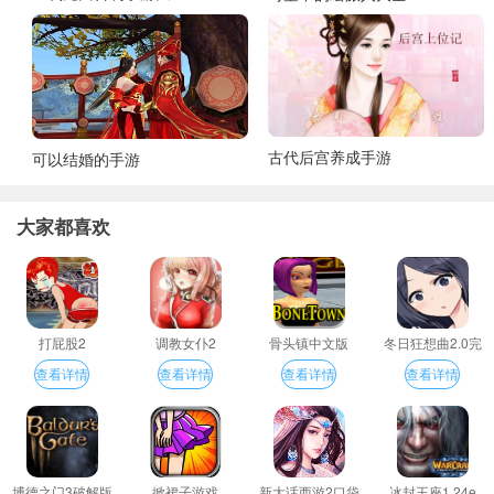
古代后宫养成手游
可以结婚的手游
大家都喜欢
打屁股2
调教女仆2
骨头镇中文版
冬日狂想曲2.0完
整汉化版
查看详情
查看详情
查看详情
查看详情
博德之门3破解版
掀裙子游戏
新大话西游2口袋
冰封王座1.24e