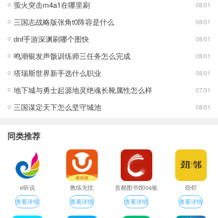
萤火突击m4a1在哪里刷
08/01
三国志战略版张角t0阵容是什么
08/01
dnf手游深渊刷哪个图快
08/01
鸣潮银发声骸训练师三任务怎么完成
08/01
塔瑞斯世界新手选什么职业
08/01
地下城与勇士起源地灵绝魂长靴属性怎么样
07/31
三国谋定天下怎么坚守城池
08/01
同类推荐
e听说
教练无忧
首都图书馆ios板
劲邻
查看详情
查看详情
查看详情
查看详情