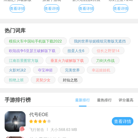
版
查看详情
查看详情
查看详情
查看详情
热门词库
模拟火车中国站手机版下载2022
我的世界珍妮模组完整版无遮挡
欧陆战争5亚瑟王破解版下载
扭蛋人生6
信长之野望14
江南百景图官方版
垂直火力破解版下载
刀剑大作战
火影对决2
夺宝神箭
完美世界
幸运娃娃机
拒绝上班
灵契少女
封仙之怒
手游排行榜
最新排行
最热排行
评分最高
代号EOE
查看详情
飞行射击
大小:568.63 MB