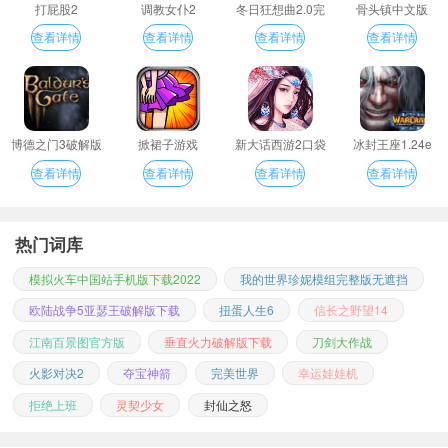
打屁股2
调教女仆2
冬日狂想曲2.0完
骨头镇中文版
整汉化版
查看详情
查看详情
查看详情
查看详情
博德之门3破解版
掀裙子游戏
新大话西游2口袋
冰封王座1.24e
版
查看详情
查看详情
查看详情
查看详情
热门词库
模拟火车中国站手机版下载2022
我的世界珍妮模组完整版无遮挡
欧陆战争5亚瑟王破解版下载
扭蛋人生6
信长之野望14
江南百景图官方版
垂直火力破解版下载
刀剑大作战
火影对决2
夺宝神箭
完美世界
幸运娃娃机
拒绝上班
灵契少女
封仙之怒