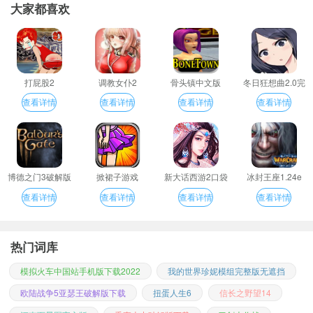
大家都喜欢
打屁股2
调教女仆2
骨头镇中文版
冬日狂想曲2.0完
整汉化版
查看详情
查看详情
查看详情
查看详情
博德之门3破解版
掀裙子游戏
新大话西游2口袋
冰封王座1.24e
版
查看详情
查看详情
查看详情
查看详情
热门词库
模拟火车中国站手机版下载2022
我的世界珍妮模组完整版无遮挡
欧陆战争5亚瑟王破解版下载
扭蛋人生6
信长之野望14