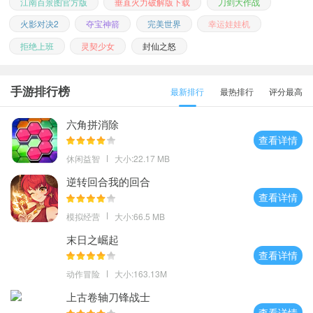
江南百景图官方版
垂直火力破解版下载
刀剑大作战
火影对决2
夺宝神箭
完美世界
幸运娃娃机
拒绝上班
灵契少女
封仙之怒
手游排行榜
最新排行
最热排行
评分最高
六角拼消除
查看详情
休闲益智
大小:22.17 MB
逆转回合我的回合
查看详情
模拟经营
大小:66.5 MB
末日之崛起
查看详情
动作冒险
大小:163.13M
上古卷轴刀锋战士
查看详情