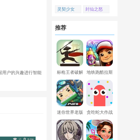
灵契少女
封仙之怒
推荐
标枪王者破解
地铁跑酷拉斯
据用户的兴趣进行智能
版无限金币钻
维加斯新触控
石内置菜单
内置菜单版
迷你世界老版
贪吃蛇大作战
本下载
破解版