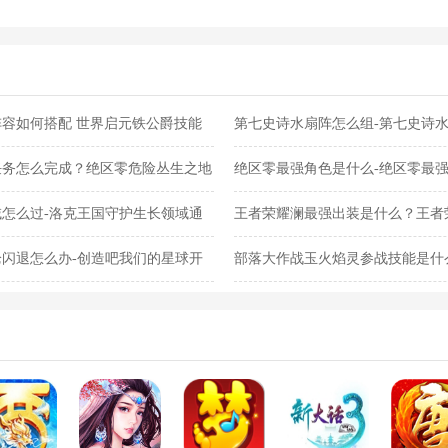
容如何搭配 世界启元铁公爵技能
第七史诗水扇阵怎么组-第七史诗
任务怎么完成？绝区零危险丛生之地
绝区零最强角色是什么-绝区零最
怎么过-洛克王国守护生长领域通
王者荣耀澜最强出装是什么？王者
闪退怎么办-创造吧我们的星球开
部落大作战玉火焰灵参战技能是什
灵参战技能合集