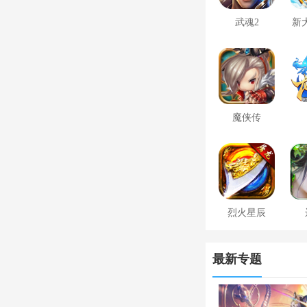
武魂2
新
魔侠传
烈火星辰
最新专题