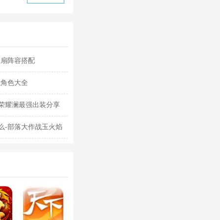
水扇阵容搭配
强角色大全
荣耀澜最强出装分享
么-部落大作战玉火焰