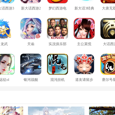
大话西游3
新大话西游2
梦幻西游电
新大话3经典
大唐无
口袋版
脑版
版
方版
龙武
天谕
实况俱乐部
主公莫慌
大话西
远征ol
银河战舰
混沌挂机
道友请留步
赛尔号
大战