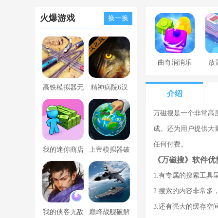
火爆游戏
换一换
曲奇消消乐
放
高铁模拟器无
精神病院6汉
介绍
限金币版
化版下载
万磁搜是一个非常高
成。还为用户提供大
任何付费。
我的迷你商店
上帝模拟器破
《万磁搜》软件优
破解版无限金
解版全解锁无
1.有专属的搜索工
币版下载中文
广告
2.搜索的内容非常
3.还有强大的缓存
我的侠客无敌
巅峰战舰破解