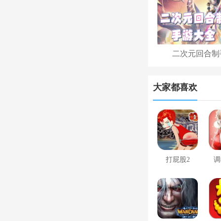
二次元回合制
大家都喜欢
打屁股2
调