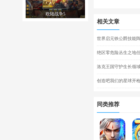
欧陆战争5
相关文章
世界启元铁公爵技能阵
阵容搭配合集
绝区零危险丛生之地
任务完成攻略
洛克王国守护生长领域
关攻略
创造吧我们的星球开枪
枪闪退合集
同类推荐