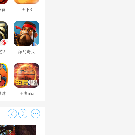
双官
天下3
游2
海岛奇兵
星球
王者nba