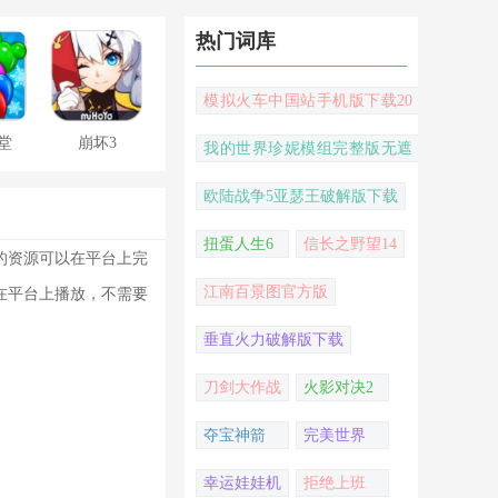
热门词库
模拟火车中国站手机版下载20
22
堂
崩坏3
我的世界珍妮模组完整版无遮
挡
欧陆战争5亚瑟王破解版下载
扭蛋人生6
信长之野望14
的资源可以在平台上完
江南百景图官方版
在平台上播放，不需要
垂直火力破解版下载
刀剑大作战
火影对决2
夺宝神箭
完美世界
幸运娃娃机
拒绝上班