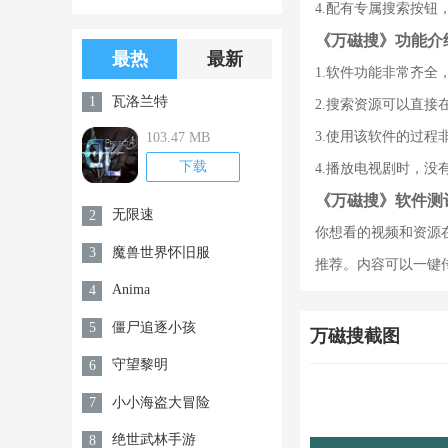
4.配有专属搜索按钮
版游戏下载
版无限金币无
《万磁搜》功能介
限钻石
最热
最新
1.软件功能非常齐全
瓦洛兰特
1
2.搜索资源可以直
3.使用该软件的过程
103.47 MB
下载
4.播放电视剧时，没
《万磁搜》软件测
无限速
2
你想看的视频和资源
魔兽世界怀旧服
3
推荐。内容可以一键
Anima
4
僵尸追逐小孩
5
万磁搜截图
守望黎明
6
小小海盗大冒险
7
绝世武林手游
8