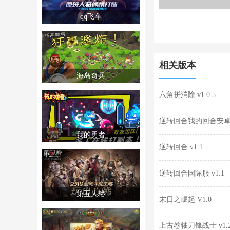
qq飞车
相关版本
海岛奇兵
六角拼消除 v1.0.5
逆转回合我的回合安卓版
我的勇者
逆转回合 v1.1
逆转回合国际服 v1.1
第五人格
末日之崛起 V1.0
上古卷轴刀锋战士 v1.24.