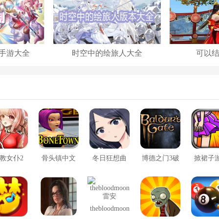
手游大全
时空中的绘旅人大全
可以
教女仆2
骨头镇中文
冬日狂想曲
博德之门3破
掀裙子
版
2.0完整汉化
解版
版
thebloodmoon