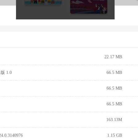
22.17 MB
 1.0
66.5 MB
66.5 MB
66.5 MB
163.13M
0.3140976
1.15 GB