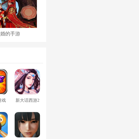
结婚的手游
古代后宫养成手游
游戏
新大话西游2
口袋版