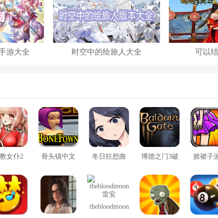
手游大全
时空中的绘旅人大全
可以
教女仆2
骨头镇中文
冬日狂想曲
博德之门3破
掀裙子
版
2.0完整汉化
解版
版
thebloodmoon