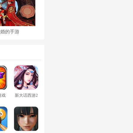
结婚的手游
古代后宫养成手游
游戏
新大话西游2
口袋版