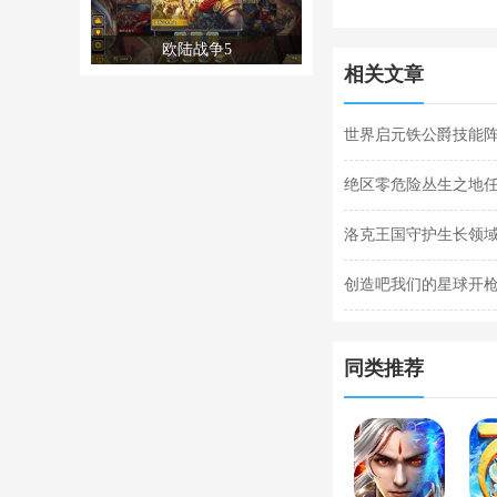
欧陆战争5
相关文章
世界启元铁公爵技能阵
阵容搭配合集
绝区零危险丛生之地
任务完成攻略
洛克王国守护生长领域
关攻略
创造吧我们的星球开枪
枪闪退合集
同类推荐