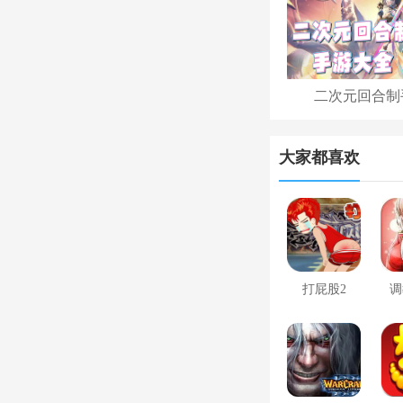
二次元回合制
大家都喜欢
打屁股2
调