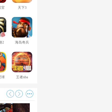
双官
天下3
游2
海岛奇兵
星球
王者nba