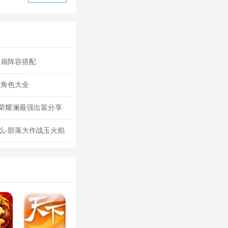
水扇阵容搭配
强角色大全
荣耀澜最强出装分享
么-部落大作战玉火焰