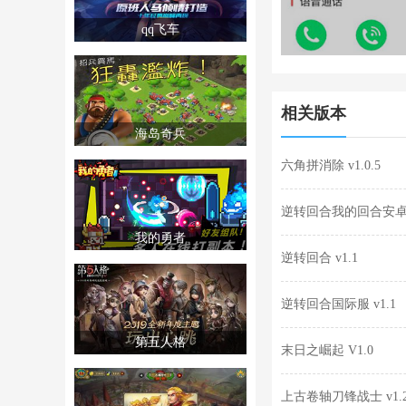
qq飞车
相关版本
海岛奇兵
六角拼消除 v1.0.5
逆转回合我的回合安卓版
我的勇者
逆转回合 v1.1
逆转回合国际服 v1.1
第五人格
末日之崛起 V1.0
上古卷轴刀锋战士 v1.24.