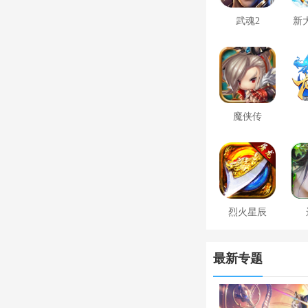
武魂2
新
魔侠传
烈火星辰
最新专题