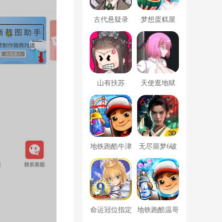
古代悬疑录
梦想蛋糕屋
山有扶苏
天使逛地狱
地铁跑酷牛津
无尽噩梦6破
版内置菜单
解版内置菜单
MOD修改器
命运冠位指定
地铁跑酷温哥