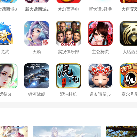
大话西游3
新大话西游2
梦幻西游电
新大话3经典
大唐无
口袋版
脑版
版
方版
龙武
天谕
实况俱乐部
主公莫慌
大话西
远征ol
银河战舰
混沌挂机
道友请留步
赛尔号
大战