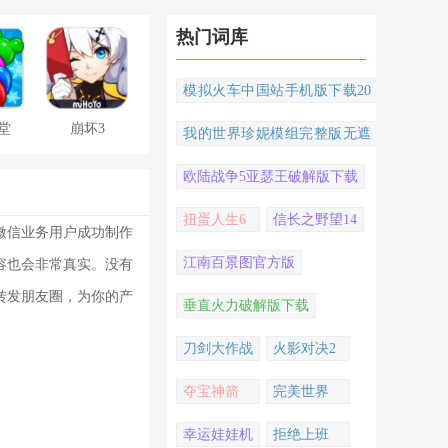
热门词库
模拟火车中国站手机版下载20
22
堂
崩坏3
我的世界珍妮模组完整版无遮
挡
欧陆战争5亚瑟王破解版下载
扭蛋人生6
信长之野望14
微信业务用户成功制作
江南百景图官方版
容也会非常真实。没有
转发朋友圈，为你的产
垂直火力破解版下载
刀剑大作战
火影对决2
夺宝神箭
完美世界
幸运娃娃机
拒绝上班