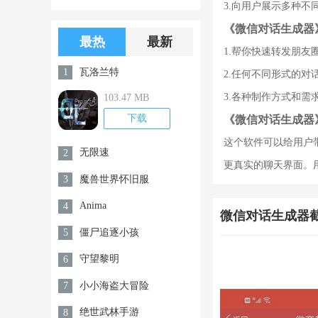
3.向用户展示多种
版游戏下载
版无限金币无
《微信对话生成器
限钻石
最热
最新
1.帮你快速转发朋
瓦洛兰特
1
2.任何不同形式的
3.各种制作方式和
103.47 MB
下载
《微信对话生成器
这个软件可以给用户
无限速
2
更真实的聊天界面。
魔兽世界怀旧服
3
Anima
4
微信对话生成器
僵尸追逐小孩
5
守望黎明
6
小小海盗大冒险
7
绝世武林手游
8