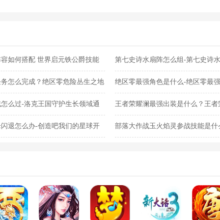
容如何搭配 世界启元铁公爵技能
第七史诗水扇阵怎么组-第七史诗
任务怎么完成？绝区零危险丛生之地
绝区零最强角色是什么-绝区零最
怎么过-洛克王国守护生长领域通
王者荣耀澜最强出装是什么？王者
闪退怎么办-创造吧我们的星球开
部落大作战玉火焰灵参战技能是什
灵参战技能合集