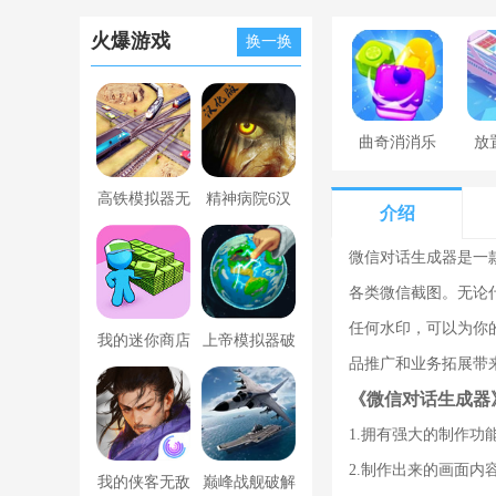
火爆游戏
换一换
曲奇消消乐
放
高铁模拟器无
精神病院6汉
介绍
限金币版
化版下载
微信对话生成器是一
各类微信截图。无论
任何水印，可以为你
我的迷你商店
上帝模拟器破
品推广和业务拓展带
破解版无限金
解版全解锁无
《微信对话生成器
币版下载中文
广告
1.拥有强大的制作
2.制作出来的画面
我的侠客无敌
巅峰战舰破解