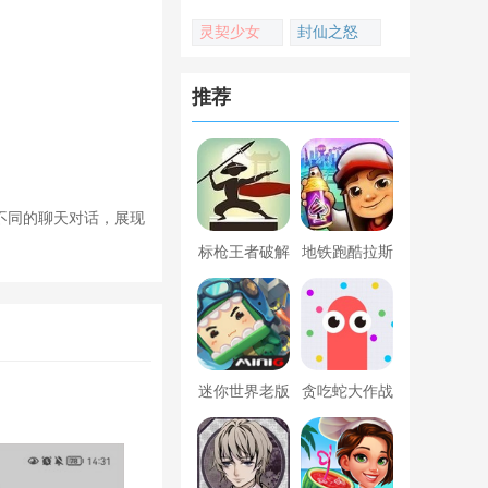
灵契少女
封仙之怒
推荐
不同的聊天对话，展现
标枪王者破解
地铁跑酷拉斯
版无限金币钻
维加斯新触控
石内置菜单
内置菜单版
迷你世界老版
贪吃蛇大作战
本下载
破解版