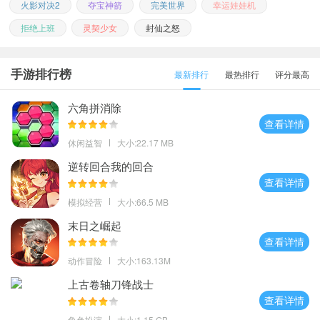
火影对决2
夺宝神箭
完美世界
幸运娃娃机
拒绝上班
灵契少女
封仙之怒
手游排行榜
最新排行
最热排行
评分最高
六角拼消除
查看详情
休闲益智
大小:22.17 MB
逆转回合我的回合
查看详情
模拟经营
大小:66.5 MB
末日之崛起
查看详情
动作冒险
大小:163.13M
上古卷轴刀锋战士
查看详情
角色扮演
大小:1.15 GB