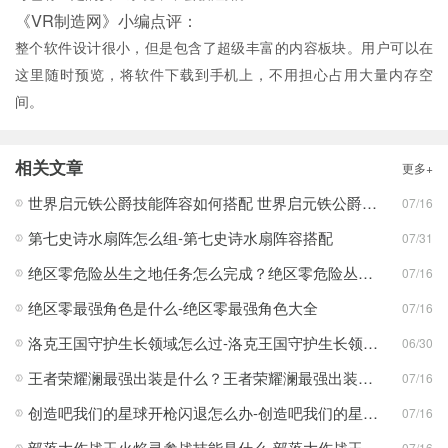
《VR制造网》小编点评：
整个软件设计很小，但是包含了超级丰富的内容板块。用户可以在
这里随时预览，将软件下载到手机上，不用担心占用大量内存空
间。
相关文章
更多+
世界启元铁公爵技能阵容如何搭配 世界启元铁公爵技能阵容搭配合集
07/16
第七史诗水扇阵怎么组-第七史诗水扇阵容搭配
07/31
绝区零危险丛生之地任务怎么完成？绝区零危险丛生之地任务完成攻略
07/16
绝区零最强角色是什么-绝区零最强角色大全
07/16
洛克王国守护生长领域怎么过-洛克王国守护生长领域通关攻略
06/30
王者荣耀澜最强出装是什么？王者荣耀澜最强出装分享
07/16
创造吧我们的星球开枪闪退怎么办-创造吧我们的星球开枪闪退合集
07/16
部落大作战玉火焰灵参战技能是什么-部落大作战玉火焰灵参战技能合集
07/16