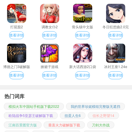
打屁股2
调教女仆2
骨头镇中文版
冬日狂想曲2.0完
整汉化版
查看详情
查看详情
查看详情
查看详情
博德之门3破解版
掀裙子游戏
新大话西游2口袋
冰封王座1.24e
版
查看详情
查看详情
查看详情
查看详情
热门词库
模拟火车中国站手机版下载2022
我的世界珍妮模组完整版无遮挡
欧陆战争5亚瑟王破解版下载
扭蛋人生6
信长之野望14
江南百景图官方版
垂直火力破解版下载
刀剑大作战