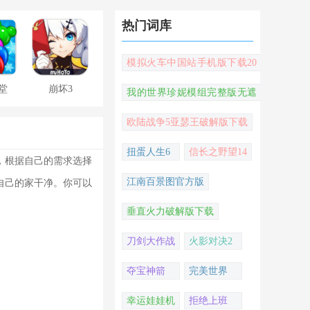
热门词库
模拟火车中国站手机版下载20
22
堂
崩坏3
我的世界珍妮模组完整版无遮
挡
欧陆战争5亚瑟王破解版下载
扭蛋人生6
信长之野望14
，根据自己的需求选择
江南百景图官方版
自己的家干净。你可以
垂直火力破解版下载
刀剑大作战
火影对决2
夺宝神箭
完美世界
幸运娃娃机
拒绝上班