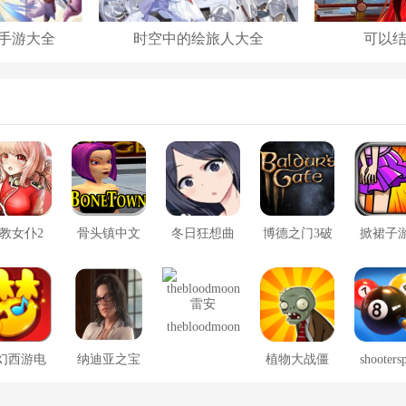
手游大全
时空中的绘旅人大全
可以
教女仆2
骨头镇中文
冬日狂想曲
博德之门3破
掀裙子
版
2.0完整汉化
解版
版
thebloodmoon
雷安
幻西游电
纳迪亚之宝
植物大战僵
shooters
脑版
尸冰火版
安卓版