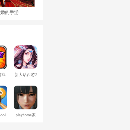
结婚的手游
古代后宫养成手游
游戏
新大话西游2
口袋版
pool
playhome家
免费
族崩坏