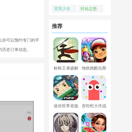
灵契少女
封仙之怒
推荐
么你可以预约专门的平
的历史订单信息。
标枪王者破解
地铁跑酷拉斯
版无限金币钻
维加斯新触控
石内置菜单
内置菜单版
迷你世界老版
贪吃蛇大作战
本下载
破解版