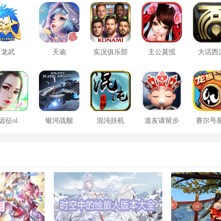
龙武
天谕
实况俱乐部
主公莫慌
大话西
远征ol
银河战舰
混沌挂机
道友请留步
赛尔号
大战