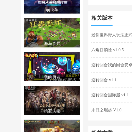
qq飞车
相关版本
迷你世界野人玩法正式最新
海岛奇兵
六角拼消除 v1.0.5
逆转回合我的回合安卓版
我的勇者
逆转回合 v1.1
逆转回合国际服 v1.1
末日之崛起 V1.0
第五人格