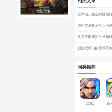
相关文章
欧陆战争5
世界启元铁公爵技能阵
阵容搭配合集
绝区零危险丛生之地
任务完成攻略
洛克王国守护生长领域
关攻略
创造吧我们的星球开枪
枪闪退合集
同类推荐
武魂2
新