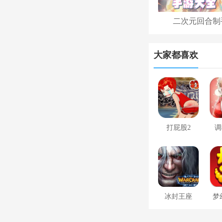
二次元回合制
大家都喜欢
打屁股2
调
冰封王座
梦
1.24e