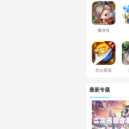
魔侠传
烈火星辰
最新专题