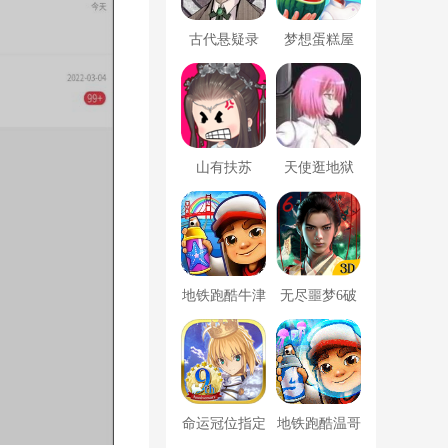
古代悬疑录
梦想蛋糕屋
山有扶苏
天使逛地狱
地铁跑酷牛津
无尽噩梦6破
版内置菜单
解版内置菜单
MOD修改器
命运冠位指定
地铁跑酷温哥