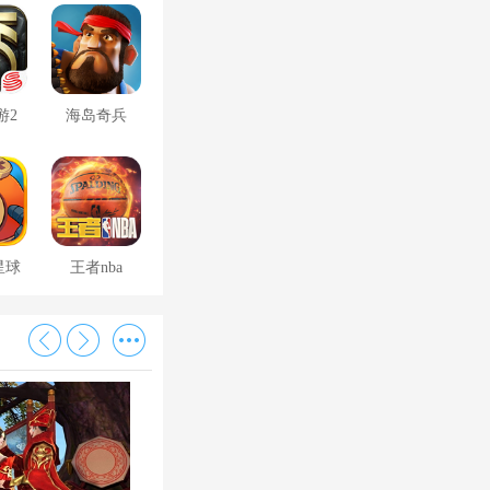
游2
海岛奇兵
星球
王者nba