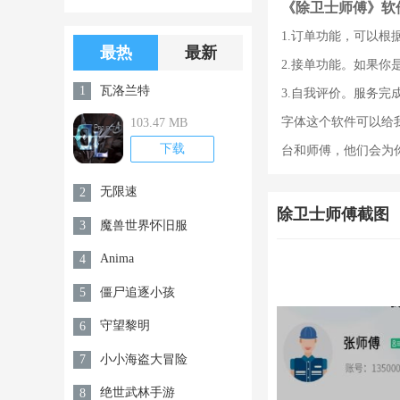
《除卫士师傅》软
版游戏下载
版无限金币无
1.订单功能，可以
限钻石
最热
最新
2.接单功能。如果
瓦洛兰特
1
3.自我评价。服务
字体这个软件可以给
103.47 MB
下载
台和师傅，他们会为
无限速
2
除卫士师傅截图
魔兽世界怀旧服
3
Anima
4
僵尸追逐小孩
5
守望黎明
6
小小海盗大冒险
7
绝世武林手游
8