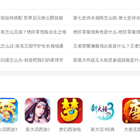
容如何搭配 世界启元铁公爵技能
第七史诗水扇阵怎么组-第七史诗
任务怎么完成？绝区零危险丛生之地
绝区零最强角色是什么-绝区零最
怎么过-洛克王国守护生长领域通
王者荣耀澜最强出装是什么？王者
闪退怎么办-创造吧我们的星球开
部落大作战玉火焰灵参战技能是什
灵参战技能合集
大话西游3
新大话西游2
梦幻西游电
新大话3经典
大唐无
口袋版
脑版
版
方版