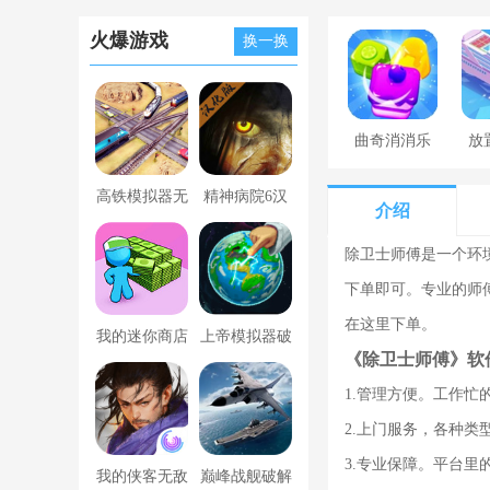
火爆游戏
换一换
曲奇消消乐
放
高铁模拟器无
精神病院6汉
介绍
限金币版
化版下载
除卫士师傅是一个环
下单即可。专业的师
在这里下单。
我的迷你商店
上帝模拟器破
《除卫士师傅》软
破解版无限金
解版全解锁无
1.管理方便。工作
币版下载中文
广告
2.上门服务，各种
3.专业保障。平台
我的侠客无敌
巅峰战舰破解