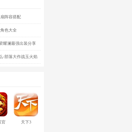
水扇阵容搭配
强角色大全
荣耀澜最强出装分享
么-部落大作战玉火焰
双官
天下3