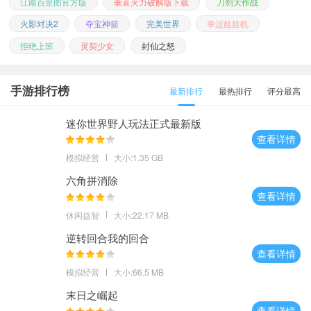
江南百景图官方版
垂直火力破解版下载
刀剑大作战
火影对决2
夺宝神箭
完美世界
幸运娃娃机
拒绝上班
灵契少女
封仙之怒
手游排行榜
最新排行
最热排行
评分最高
迷你世界野人玩法正式最新版
查看详情
模拟经营
大小:1.35 GB
六角拼消除
查看详情
休闲益智
大小:22.17 MB
逆转回合我的回合
查看详情
模拟经营
大小:66.5 MB
末日之崛起
查看详情