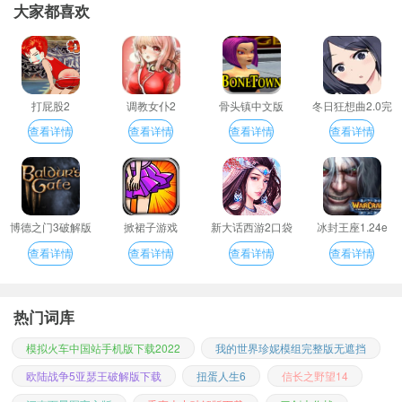
大家都喜欢
打屁股2
调教女仆2
骨头镇中文版
冬日狂想曲2.0完
整汉化版
查看详情
查看详情
查看详情
查看详情
博德之门3破解版
掀裙子游戏
新大话西游2口袋
冰封王座1.24e
版
查看详情
查看详情
查看详情
查看详情
热门词库
模拟火车中国站手机版下载2022
我的世界珍妮模组完整版无遮挡
欧陆战争5亚瑟王破解版下载
扭蛋人生6
信长之野望14