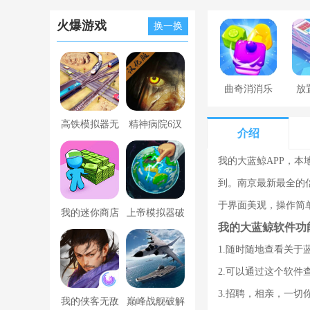
火爆游戏
换一换
曲奇消消乐
放
高铁模拟器无
精神病院6汉
介绍
限金币版
化版下载
我的大蓝鲸APP，
到。南京最新最全的
于界面美观，操作简
我的迷你商店
上帝模拟器破
我的大蓝鲸软件功
破解版无限金
解版全解锁无
1.随时随地查看关于
币版下载中文
广告
2.可以通过这个软件
3.招聘，相亲，一切
我的侠客无敌
巅峰战舰破解