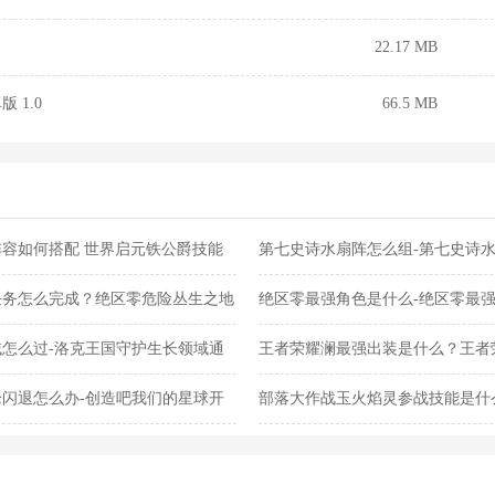
22.17 MB
 1.0
66.5 MB
容如何搭配 世界启元铁公爵技能
第七史诗水扇阵怎么组-第七史诗
任务怎么完成？绝区零危险丛生之地
绝区零最强角色是什么-绝区零最
怎么过-洛克王国守护生长领域通
王者荣耀澜最强出装是什么？王者
闪退怎么办-创造吧我们的星球开
部落大作战玉火焰灵参战技能是什
灵参战技能合集