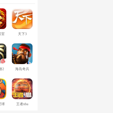
双官
天下3
游2
海岛奇兵
星球
王者nba