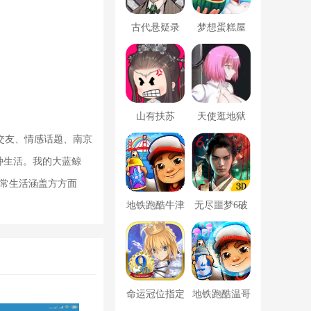
古代悬疑录
梦想蛋糕屋
山有扶苏
天使逛地狱
交友、情感话题、南京
种生活。我的大蓝鲸
日常生活涵盖方方面
地铁跑酷牛津
无尽噩梦6破
版内置菜单
解版内置菜单
MOD修改器
命运冠位指定
地铁跑酷温哥