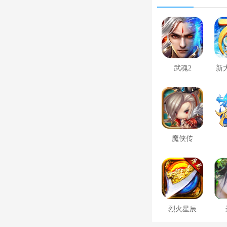
武魂2
新
魔侠传
烈火星辰