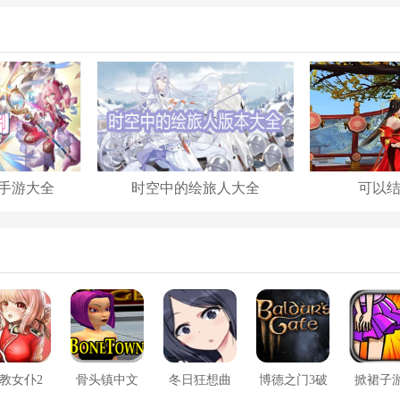
手游大全
时空中的绘旅人大全
可以
教女仆2
骨头镇中文
冬日狂想曲
博德之门3破
掀裙子