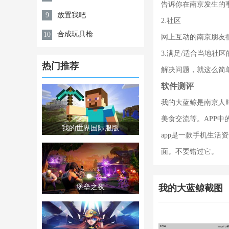
告诉你在南京发生的
放置我吧
9
2.社区
合成玩具枪
10
网上互动的南京朋友
3.满足/适合当地社区
热门推荐
解决问题，就这么简
软件测评
我的大蓝鲸是南京人
美食交流等。APP
我的世界国际服版
app是一款手机生
面。不要错过它。
堡垒之夜
我的大蓝鲸截图