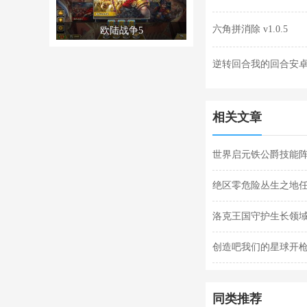
六角拼消除 v1.0.5
欧陆战争5
逆转回合我的回合安卓版
相关文章
世界启元铁公爵技能阵
阵容搭配合集
绝区零危险丛生之地
任务完成攻略
洛克王国守护生长领域
关攻略
创造吧我们的星球开枪
枪闪退合集
同类推荐