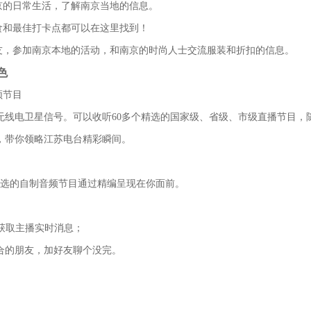
南京的日常生活，了解南京当地的信息。
美食和最佳打卡点都可以在这里找到！
朋友，参加南京本地的活动，和南京的时尚人士交流服装和折扣的信息。
色
频节目
线电卫星信号。可以收听60多个精选的国家级、省级、市级直播节目，随意
，带你领略江苏电台精彩瞬间。
精选的自制音频节目通过精编呈现在你面前。
，获取主播实时消息；
合的朋友，加好友聊个没完。