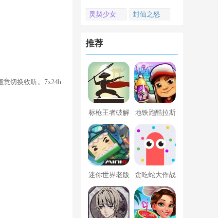
灵契少女
封仙之怒
推荐
切换收听。7x24h
标枪王者破解
地铁跑酷拉斯
版无限金币钻
维加斯新触控
石内置菜单
内置菜单版
迷你世界老版
贪吃蛇大作战
本下载
破解版