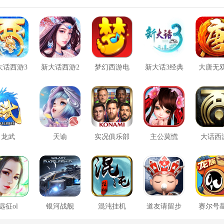
大话西游3
新大话西游2
梦幻西游电
新大话3经典
大唐无
口袋版
脑版
版
方版
龙武
天谕
实况俱乐部
主公莫慌
大话西
远征ol
银河战舰
混沌挂机
道友请留步
赛尔号
大战