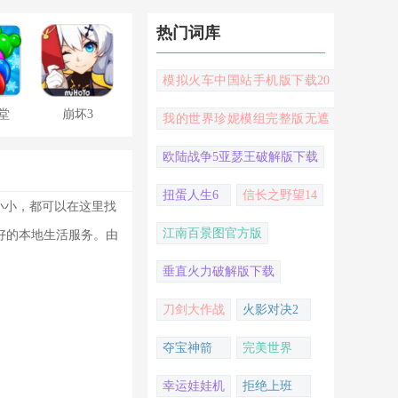
热门词库
模拟火车中国站手机版下载20
22
堂
崩坏3
我的世界珍妮模组完整版无遮
挡
欧陆战争5亚瑟王破解版下载
扭蛋人生6
信长之野望14
小小，都可以在这里找
江南百景图官方版
好的本地生活服务。由
垂直火力破解版下载
刀剑大作战
火影对决2
夺宝神箭
完美世界
幸运娃娃机
拒绝上班