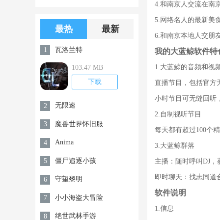
4.和南京人交流在
版游戏下载
版无限金币无
5.网络名人的最新
限钻石
最热
最新
6.和南京本地人交
瓦洛兰特
1
我的大蓝鲸软件特
1.大蓝鲸的音频和视
103.47 MB
下载
直播节目，包括官方无
小时节目可无缝回听
无限速
2
2.自制视听节目
魔兽世界怀旧服
3
每天都有超过100个
Anima
4
3.大蓝鲸群落
僵尸追逐小孩
5
主播：随时呼叫DJ
即时聊天：找志同道
守望黎明
6
软件说明
小小海盗大冒险
7
1.信息
绝世武林手游
8