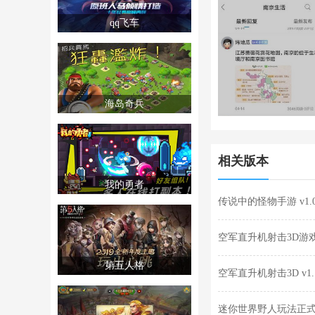
qq飞车
海岛奇兵
相关版本
我的勇者
传说中的怪物手游 v1.
空军直升机射击3D游戏安
第五人格
空军直升机射击3D v1.
迷你世界野人玩法正式最新