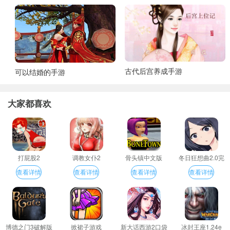
古代后宫养成手游
可以结婚的手游
大家都喜欢
打屁股2
调教女仆2
骨头镇中文版
冬日狂想曲2.0完
整汉化版
查看详情
查看详情
查看详情
查看详情
博德之门3破解版
掀裙子游戏
新大话西游2口袋
冰封王座1.24e