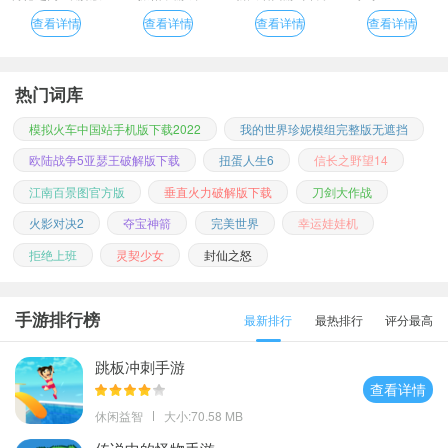
版
查看详情
查看详情
查看详情
查看详情
热门词库
模拟火车中国站手机版下载2022
我的世界珍妮模组完整版无遮挡
欧陆战争5亚瑟王破解版下载
扭蛋人生6
信长之野望14
江南百景图官方版
垂直火力破解版下载
刀剑大作战
火影对决2
夺宝神箭
完美世界
幸运娃娃机
拒绝上班
灵契少女
封仙之怒
手游排行榜
最新排行
最热排行
评分最高
跳板冲刺手游
查看详情
休闲益智
大小:70.58 MB